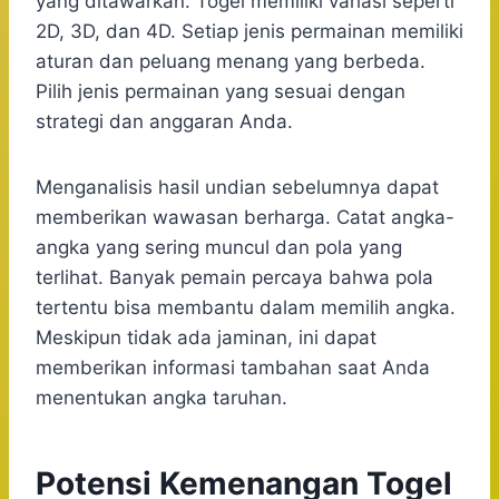
yang ditawarkan. Togel memiliki variasi seperti
2D, 3D, dan 4D. Setiap jenis permainan memiliki
aturan dan peluang menang yang berbeda.
Pilih jenis permainan yang sesuai dengan
strategi dan anggaran Anda.
Menganalisis hasil undian sebelumnya dapat
memberikan wawasan berharga. Catat angka-
angka yang sering muncul dan pola yang
terlihat. Banyak pemain percaya bahwa pola
tertentu bisa membantu dalam memilih angka.
Meskipun tidak ada jaminan, ini dapat
memberikan informasi tambahan saat Anda
menentukan angka taruhan.
Potensi Kemenangan Togel