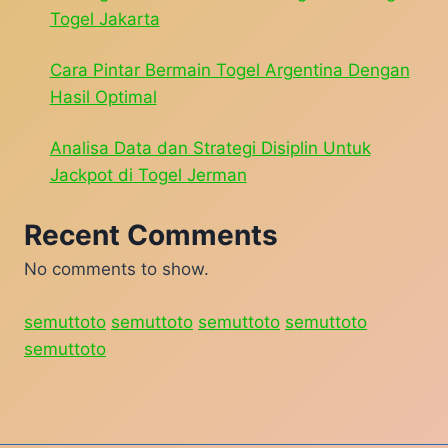
Togel Jakarta
Cara Pintar Bermain Togel Argentina Dengan
Hasil Optimal
Analisa Data dan Strategi Disiplin Untuk
Jackpot di Togel Jerman
Recent Comments
No comments to show.
semuttoto
semuttoto
semuttoto
semuttoto
semuttoto