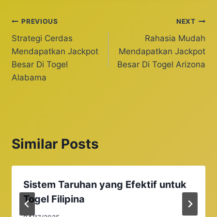
Post
PREVIOUS
NEXT
Strategi Cerdas
Rahasia Mudah
navigation
Mendapatkan Jackpot
Mendapatkan Jackpot
Besar Di Togel
Besar Di Togel Arizona
Alabama
Similar Posts
Sistem Taruhan yang Efektif untuk
Togel Filipina