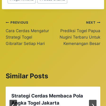
Post
PREVIOUS
NEXT
Cara Cerdas Mengatur
Prediksi Togel Papua
navigation
Strategi Togel
Nugini Terbaru Untuk
Gibraltar Setiap Hari
Kemenangan Besar
Similar Posts
Strategi Cerdas Membaca Pola
Angka Togel Jakarta