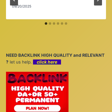
09/20/2025
NEED BACKLINK HIGH QUALITY and RELEVANT
?
let us help.
click here