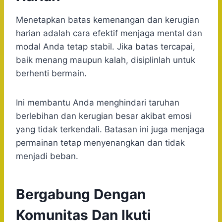
Menetapkan batas kemenangan dan kerugian
harian adalah cara efektif menjaga mental dan
modal Anda tetap stabil. Jika batas tercapai,
baik menang maupun kalah, disiplinlah untuk
berhenti bermain.
Ini membantu Anda menghindari taruhan
berlebihan dan kerugian besar akibat emosi
yang tidak terkendali. Batasan ini juga menjaga
permainan tetap menyenangkan dan tidak
menjadi beban.
Bergabung Dengan
Komunitas Dan Ikuti