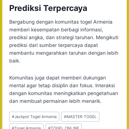
Prediksi Terpercaya
Bergabung dengan komunitas togel Armenia
memberi kesempatan berbagi informasi,
prediksi angka, dan strategi taruhan. Mengikuti
prediksi dari sumber terpercaya dapat
membantu mengarahkan taruhan dengan lebih
baik.
Komunitas juga dapat memberi dukungan
mental agar tetap disiplin dan fokus. Interaksi
dengan komunitas meningkatkan pengetahuan
dan membuat permainan lebih menarik.
Post
#
Jackpot Togel Armenia
#
MASTER TOGEL
Tags:
#
Togel Armenia
#
TOGEL ONLINE