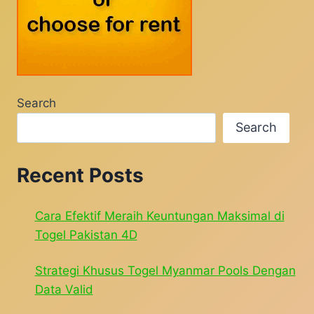
Search
Search
Recent Posts
Cara Efektif Meraih Keuntungan Maksimal di
Togel Pakistan 4D
Strategi Khusus Togel Myanmar Pools Dengan
Data Valid