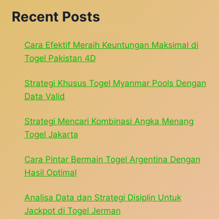
Recent Posts
Cara Efektif Meraih Keuntungan Maksimal di
Togel Pakistan 4D
Strategi Khusus Togel Myanmar Pools Dengan
Data Valid
Strategi Mencari Kombinasi Angka Menang
Togel Jakarta
Cara Pintar Bermain Togel Argentina Dengan
Hasil Optimal
Analisa Data dan Strategi Disiplin Untuk
Jackpot di Togel Jerman