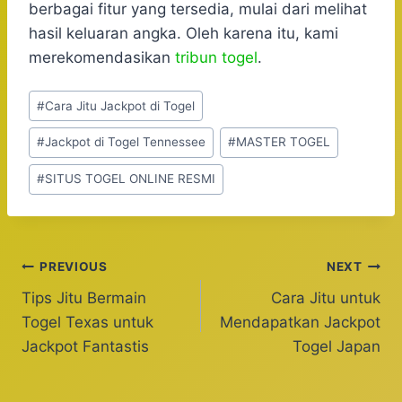
berbagai fitur yang tersedia, mulai dari melihat
hasil keluaran angka. Oleh karena itu, kami
merekomendasikan
tribun togel
.
Post
#
Cara Jitu Jackpot di Togel
Tags:
#
Jackpot di Togel Tennessee
#
MASTER TOGEL
#
SITUS TOGEL ONLINE RESMI
Post
PREVIOUS
NEXT
Tips Jitu Bermain
Cara Jitu untuk
navigation
Togel Texas untuk
Mendapatkan Jackpot
Jackpot Fantastis
Togel Japan