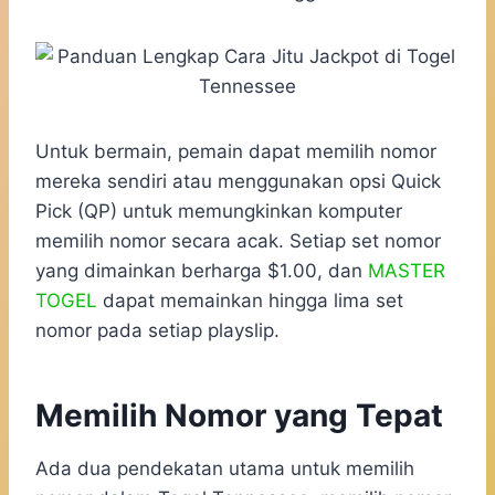
Untuk bermain, pemain dapat memilih nomor
mereka sendiri atau menggunakan opsi Quick
Pick (QP) untuk memungkinkan komputer
memilih nomor secara acak. Setiap set nomor
yang dimainkan berharga $1.00, dan
MASTER
TOGEL
dapat memainkan hingga lima set
nomor pada setiap playslip.
Memilih Nomor yang Tepat
Ada dua pendekatan utama untuk memilih