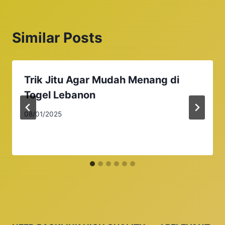
Similar Posts
Trik Jitu Agar Mudah Menang di
Togel Lebanon
08/01/2025