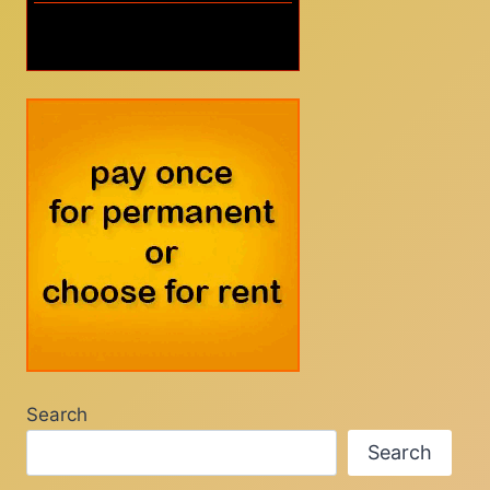
Search
Search