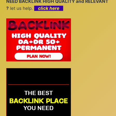
NEED BACKLINK HIGH QUALITY and RELEVANT
?
let us help.
click here