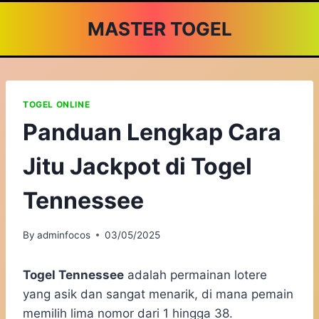
Skip
MASTER TOGEL
to
content
TOGEL ONLINE
Panduan Lengkap Cara
Jitu Jackpot di Togel
Tennessee
By
adminfocos
03/05/2025
Togel Tennessee
adalah permainan lotere
yang asik dan sangat menarik, di mana pemain
memilih lima nomor dari 1 hingga 38.