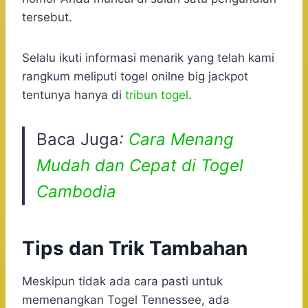
tersebut.
Selalu ikuti informasi menarik yang telah kami
rangkum meliputi togel onilne big jackpot
tentunya hanya di
tribun togel
.
Baca Juga
:
Cara Menang
Mudah dan Cepat di Togel
Cambodia
Tips dan Trik Tambahan
Meskipun tidak ada cara pasti untuk
memenangkan Togel Tennessee, ada