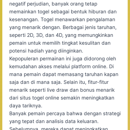
negatif perjudian, banyak orang tetap
memainkan togel sebagai bentuk hiburan dan
kesenangan. Togel menawarkan pengalaman
yang menarik dengan. Berbagai jenis taruhan,
seperti 2D, 3D, dan 4D, yang memungkinkan
pemain untuk memilih tingkat kesulitan dan
potensi hadiah yang diinginkan.
Kepopuleran permainan ini juga didorong oleh
kemudahan akses melalui platform online. Di
mana pemain dapat memasang taruhan kapan
saja dan di mana saja. Selain itu, fitur-fitur
menarik seperti live draw dan bonus menarik
dari situs togel online semakin meningkatkan
daya tariknya.
Banyak pemain percaya bahwa dengan strategi
yang tepat dan analisis data keluaran.
Sebelumnya, mereka dapat meningkatkan