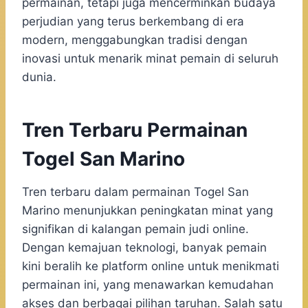
permainan, tetapi juga mencerminkan budaya
perjudian yang terus berkembang di era
modern, menggabungkan tradisi dengan
inovasi untuk menarik minat pemain di seluruh
dunia.
Tren Terbaru Permainan
Togel San Marino
Tren terbaru dalam permainan Togel San
Marino menunjukkan peningkatan minat yang
signifikan di kalangan pemain judi online.
Dengan kemajuan teknologi, banyak pemain
kini beralih ke platform online untuk menikmati
permainan ini, yang menawarkan kemudahan
akses dan berbagai pilihan taruhan. Salah satu