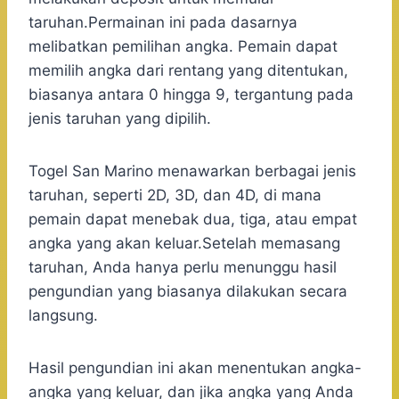
taruhan.
Permainan ini pada dasarnya
melibatkan pemilihan angka. Pemain dapat
memilih angka dari rentang yang ditentukan,
biasanya antara 0 hingga 9, tergantung pada
jenis taruhan yang dipilih.
Togel San Marino menawarkan berbagai jenis
taruhan, seperti 2D, 3D, dan 4D, di mana
pemain dapat menebak dua, tiga, atau empat
angka yang akan keluar.
Setelah memasang
taruhan, Anda hanya perlu menunggu hasil
pengundian yang biasanya dilakukan secara
langsung.
Hasil pengundian ini akan menentukan angka-
angka yang keluar, dan jika angka yang Anda