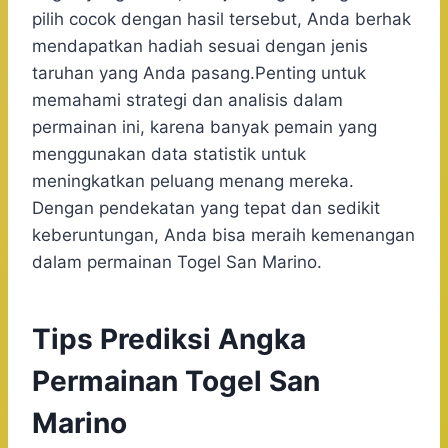
pilih cocok dengan hasil tersebut, Anda berhak
mendapatkan hadiah sesuai dengan jenis
taruhan yang Anda pasang.
Penting untuk
memahami strategi dan analisis dalam
permainan ini, karena banyak pemain yang
menggunakan data statistik untuk
meningkatkan peluang menang mereka.
Dengan pendekatan yang tepat dan sedikit
keberuntungan, Anda bisa meraih kemenangan
dalam permainan Togel San Marino.
Tips Prediksi Angka
Permainan Togel San
Marino