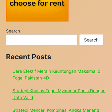
Search
Search
Recent Posts
Cara Efektif Meraih Keuntungan Maksimal di
Togel Pakistan 4D
Strategi Khusus Togel Myanmar Pools Dengan
Data Valid
Strategi Mencari Kombinasi Angka Menang