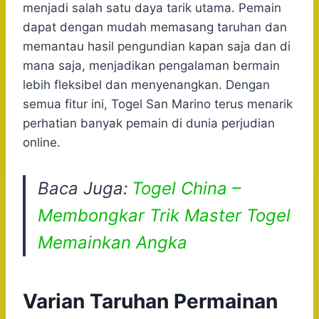
menjadi salah satu daya tarik utama. Pemain
dapat dengan mudah memasang taruhan dan
memantau hasil pengundian kapan saja dan di
mana saja, menjadikan pengalaman bermain
lebih fleksibel dan menyenangkan. Dengan
semua fitur ini, Togel San Marino terus menarik
perhatian banyak pemain di dunia perjudian
online.
Baca Juga:
Togel China –
Membongkar Trik Master Togel
Memainkan Angka
Varian Taruhan Permainan