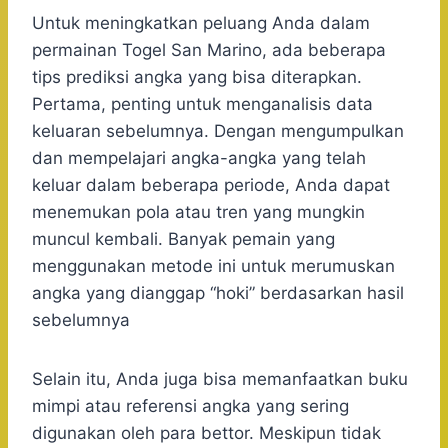
Untuk meningkatkan peluang Anda dalam
permainan Togel San Marino, ada beberapa
tips prediksi angka yang bisa diterapkan.
Pertama, penting untuk menganalisis data
keluaran sebelumnya. Dengan mengumpulkan
dan mempelajari angka-angka yang telah
keluar dalam beberapa periode, Anda dapat
menemukan pola atau tren yang mungkin
muncul kembali. Banyak pemain yang
menggunakan metode ini untuk merumuskan
angka yang dianggap “hoki” berdasarkan hasil
sebelumnya
Selain itu, Anda juga bisa memanfaatkan buku
mimpi atau referensi angka yang sering
digunakan oleh para bettor. Meskipun tidak