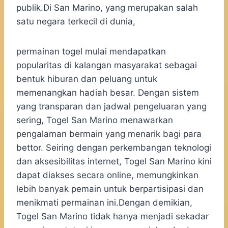
publik.
Di San Marino, yang merupakan salah
satu negara terkecil di dunia,
permainan togel mulai mendapatkan
popularitas di kalangan masyarakat sebagai
bentuk hiburan dan peluang untuk
memenangkan hadiah besar. Dengan sistem
yang transparan dan jadwal pengeluaran yang
sering, Togel San Marino menawarkan
pengalaman bermain yang menarik bagi para
bettor. Seiring dengan perkembangan teknologi
dan aksesibilitas internet, Togel San Marino kini
dapat diakses secara online, memungkinkan
lebih banyak pemain untuk berpartisipasi dan
menikmati permainan ini.
Dengan demikian,
Togel San Marino tidak hanya menjadi sekadar