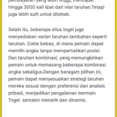
hingga 3000 kali lipat dari nilai taruhan.Tetapi
juga lebih sulit untuk ditebak.
Selain itu, beberapa situs togel juga
menyediakan varian taruhan tambahan seperti
taruhan. Colok bebas, di mana pemain dapat
memilih angka tanpa memperhatikan posisi.
Dan taruhan kombinasi, yang memungkinkan
pemain untuk memasang beberapa kombinasi
angka sekaligus.
Dengan beragam pilihan ini,
pemain dapat menyesuaikan strategi taruhan
mereka sesuai dengan preferensi dan analisis
pribadi, menjadikan pengalaman bermain
Togel semakin menarik dan dinamis.