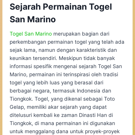
Sejarah Permainan Togel
San Marino
Togel San Marino
merupakan bagian dari
perkembangan permainan togel yang telah ada
sejak lama, namun dengan karakteristik dan
keunikan tersendiri. Meskipun tidak banyak
informasi spesifik mengenai sejarah Togel San
Marino, permainan ini terinspirasi oleh tradisi
togel yang lebih luas yang berasal dari
berbagai negara, termasuk Indonesia dan
Tiongkok. Togel, yang dikenal sebagai Toto
Gelap, memiliki akar sejarah yang dapat
ditelusuri kembali ke zaman Dinasti Han di
Tiongkok, di mana permainan ini digunakan
untuk menggalang dana untuk proyek-proyek