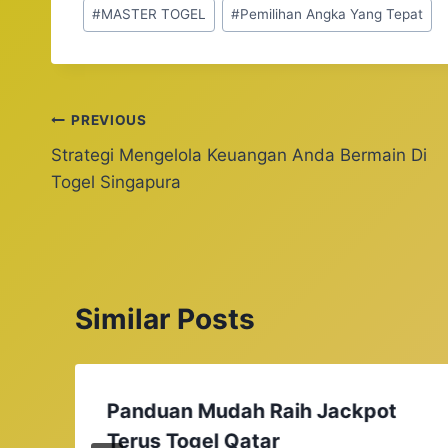
#
MASTER TOGEL
#
Pemilihan Angka Yang Tepat
Post
PREVIOUS
Strategi Mengelola Keuangan Anda Bermain Di
navigation
Togel Singapura
Similar Posts
Panduan Mudah Raih Jackpot
Terus Togel Qatar