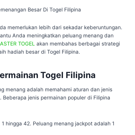
a memerlukan lebih dari sekadar keberuntungan.
bantu Anda meningkatkan peluang menang dan
ASTER TOGEL
akan membahas berbagai strategi
 hadiah besar di Togel Filipina.
ermainan Togel Filipina
ng menang adalah memahami aturan dan jenis
. Beberapa jenis permainan populer di Filipina
i 1 hingga 42. Peluang menang jackpot adalah 1