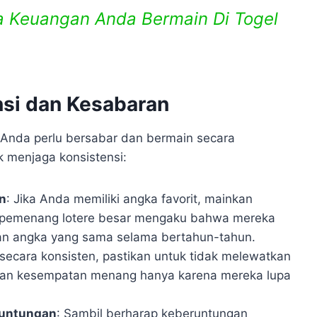
a Keuangan Anda Bermain Di Togel
si dan Kesabaran
 Anda perlu bersabar dan bermain secara
k menjaga konsistensi:
n
: Jika Anda memiliki angka favorit, mainkan
ak pemenang lotere besar mengaku bahwa mereka
n angka yang sama selama bertahun-tahun.
 secara konsisten, pastikan untuk tidak melewatkan
gan kesempatan menang hanya karena mereka lupa
runtungan
: Sambil berharap keberuntungan