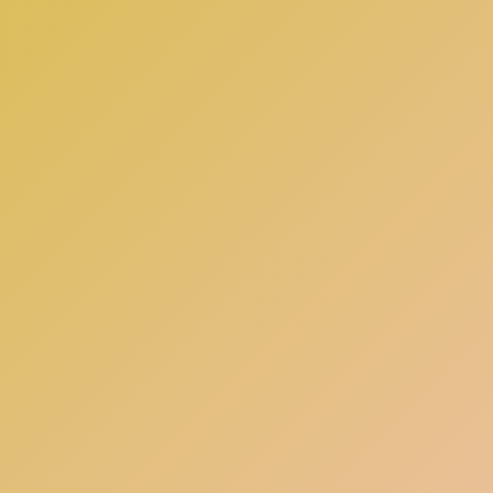
Rahasia Hebat Menang di Togel
Uzbekistan Dengan Analisis