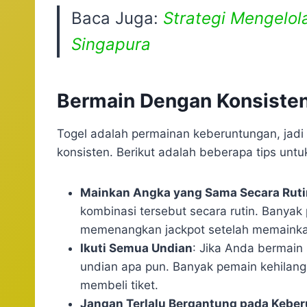
Baca Juga:
Strategi Mengelol
Singapura
Bermain Dengan Konsisten
Togel adalah permainan keberuntungan, jadi
konsisten. Berikut adalah beberapa tips untu
Mainkan Angka yang Sama Secara Ruti
kombinasi tersebut secara rutin. Bany
memenangkan jackpot setelah memainka
Ikuti Semua Undian
: Jika Anda bermain
undian apa pun. Banyak pemain kehilan
membeli tiket.
Jangan Terlalu Bergantung pada Kebe