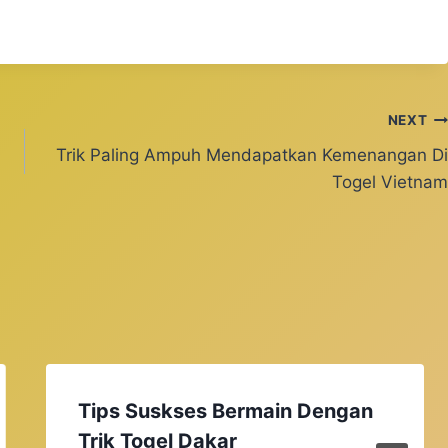
NEXT
Trik Paling Ampuh Mendapatkan Kemenangan Di
Togel Vietnam
Tips Suskses Bermain Dengan
Trik Togel Dakar