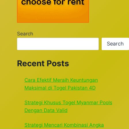
Search
Search
Recent Posts
Cara Efektif Meraih Keuntungan
Maksimal di Togel Pakistan 4D
Strategi Khusus Togel Myanmar Pools
Dengan Data Valid
Strategi Mencari Kombinasi Angka