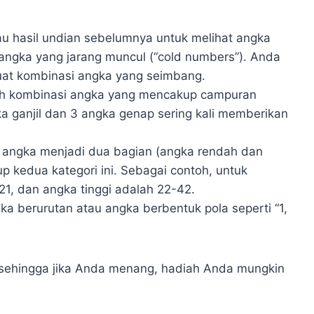
jau hasil undian sebelumnya untuk melihat angka
 angka yang jarang muncul (“cold numbers”). Anda
at kombinasi angka yang seimbang.
lih kombinasi angka yang mencakup campuran
ka ganjil dan 3 angka genap sering kali memberikan
g angka menjadi dua bagian (angka rendah dan
up kedua kategori ini. Sebagai contoh, untuk
1, dan angka tinggi adalah 22-42.
ka berurutan atau angka berbentuk pola seperti “1,
, sehingga jika Anda menang, hadiah Anda mungkin