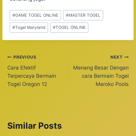
Post
#
GAME TOGEL ONLINE
#
MASTER TOGEL
Tags:
#
Togel Maryland
#
TOGEL ONLINE
Post
PREVIOUS
NEXT
Cara Efektif
Menang Besar Dengan
navigation
Terpercaya Bermain
cara Bermain Togel
Togel Oregon 12
Maroko Pools
Similar Posts