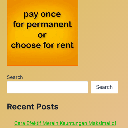
Search
Search
Recent Posts
Cara Efektif Meraih Keuntungan Maksimal di