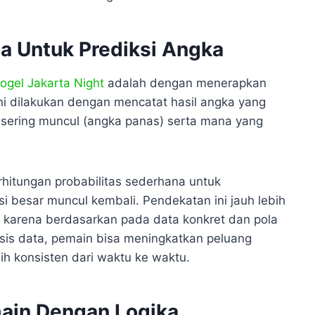
a Untuk Prediksi Angka
ogel Jakarta Night
adalah dengan menerapkan
ini dilakukan dengan mencatat hasil angka yang
g sering muncul (angka panas) serta mana yang
hitungan probabilitas sederhana untuk
 besar muncul kembali. Pendekatan ini jauh lebih
 karena berdasarkan pada data konkret dan pola
isis data, pemain bisa meningkatkan peluang
h konsisten dari waktu ke waktu.
ain Dengan Logika