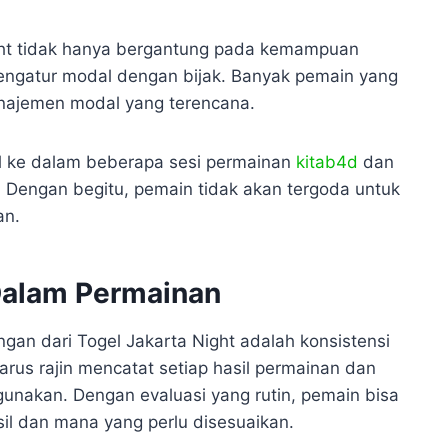
ight tidak hanya bergantung pada kemampuan
mengatur modal dengan bijak. Banyak pemain yang
anajemen modal yang terencana.
 ke dalam beberapa sesi permainan
kitab4d
dan
 Dengan begitu, pemain tidak akan tergoda untuk
an.
 Dalam Permainan
n dari Togel Jakarta Night adalah konsistensi
arus rajin mencatat setiap hasil permainan dan
igunakan. Dengan evaluasi yang rutin, pemain bisa
l dan mana yang perlu disesuaikan.