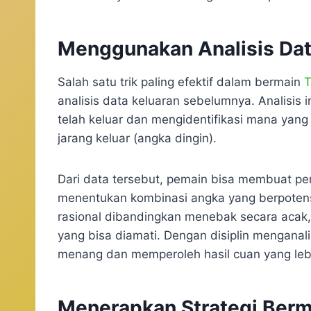
Menggunakan Analisis Dat
Salah satu trik paling efektif dalam bermain
T
analisis data keluaran sebelumnya. Analisis 
telah keluar dan mengidentifikasi mana yan
jarang keluar (angka dingin).
Dari data tersebut, pemain bisa membuat per
menentukan kombinasi angka yang berpotensi
rasional dibandingkan menebak secara acak,
yang bisa diamati. Dengan disiplin menganal
menang dan memperoleh hasil cuan yang lebi
Menerapkan Strategi Berm