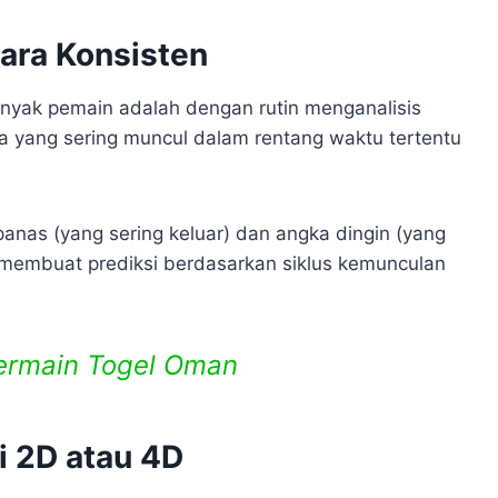
cara Konsisten
nyak pemain adalah dengan rutin menganalisis
ka yang sering muncul dalam rentang waktu tertentu
panas (yang sering keluar) dan angka dingin (yang
 membuat prediksi berdasarkan siklus kemunculan
Bermain Togel Oman
 2D atau 4D