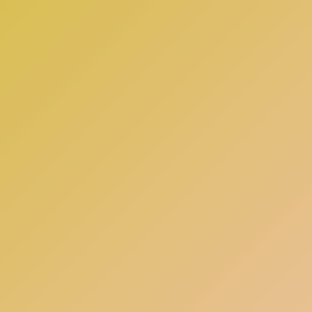
Trik Rahasia Dijamin Jackpot