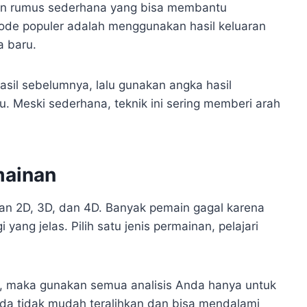
an rumus sederhana yang bisa membantu
ode populer adalah menggunakan hasil keluaran
 baru.
asil sebelumnya, lalu gunakan angka hasil
u. Meski sederhana, teknik ini sering memberi arah
mainan
nan 2D, 3D, dan 4D. Banyak pemain gagal karena
yang jelas. Pilih satu jenis permainan, pelajari
3D, maka gunakan semua analisis Anda hanya untuk
Anda tidak mudah teralihkan dan bisa mendalami