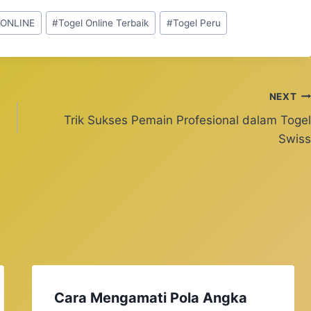
 ONLINE
#
Togel Online Terbaik
#
Togel Peru
NEXT
Trik Sukses Pemain Profesional dalam Togel
Swiss
Cara Mengamati Pola Angka