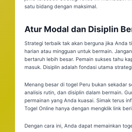
satu bidang dengan maksimal.
Atur Modal dan Disiplin B
Strategi terbaik tak akan berguna jika Anda
harian atau mingguan untuk bermain. Jangan 
bertaruh lebih besar. Pemain sukses tahu ka
masuk. Disiplin adalah fondasi utama strateg
Menang besar di togel Peru bukan sekadar soa
analisis rutin, dan disiplin dalam bermain. 
permainan yang Anda kuasai. Simak terus inf
Togel Online hanya dengan mengklik link beri
Dengan cara ini, Anda dapat memainkan tog