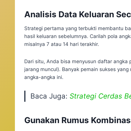
Analisis Data Keluaran Se
Strategi pertama yang terbukti membantu ba
hasil keluaran sebelumnya. Carilah pola ang
misalnya 7 atau 14 hari terakhir.
Dari situ, Anda bisa menyusun daftar angka 
jarang muncul). Banyak pemain sukses yang
angka-angka ini.
Baca Juga:
Strategi Cerdas 
Gunakan Rumus Kombinasi