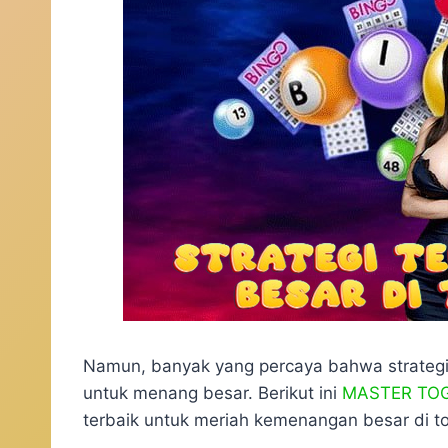
Namun, banyak yang percaya bahwa strateg
untuk menang besar. Berikut ini
MASTER TO
terbaik untuk meriah kemenangan besar di to