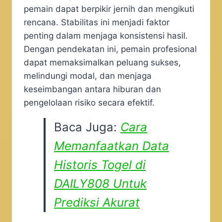
pemain dapat berpikir jernih dan mengikuti
rencana. Stabilitas ini menjadi faktor
penting dalam menjaga konsistensi hasil.
Dengan pendekatan ini, pemain profesional
dapat memaksimalkan peluang sukses,
melindungi modal, dan menjaga
keseimbangan antara hiburan dan
pengelolaan risiko secara efektif.
Baca Juga:
Cara
Memanfaatkan Data
Historis Togel di
DAILY808 Untuk
Prediksi Akurat