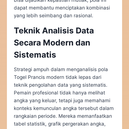
bisa dijadikan kepastian mutlak, pola ini
dapat membantu menciptakan kombinasi
yang lebih seimbang dan rasional.
Teknik Analisis Data
Secara Modern dan
Sistematis
Strategi ampuh dalam menganalisis pola
Togel Prancis modern tidak lepas dari
teknik pengolahan data yang sistematis.
Pemain profesional tidak hanya melihat
angka yang keluar, tetapi juga memahami
konteks kemunculan angka tersebut dalam
rangkaian periode. Mereka memanfaatkan
tabel statistik, grafik pergerakan angka,