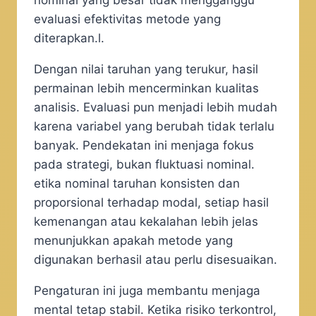
evaluasi efektivitas metode yang
diterapkan.l.
Dengan nilai taruhan yang terukur, hasil
permainan lebih mencerminkan kualitas
analisis. Evaluasi pun menjadi lebih mudah
karena variabel yang berubah tidak terlalu
banyak. Pendekatan ini menjaga fokus
pada strategi, bukan fluktuasi nominal.
etika nominal taruhan konsisten dan
proporsional terhadap modal, setiap hasil
kemenangan atau kekalahan lebih jelas
menunjukkan apakah metode yang
digunakan berhasil atau perlu disesuaikan.
Pengaturan ini juga membantu menjaga
mental tetap stabil. Ketika risiko terkontrol,