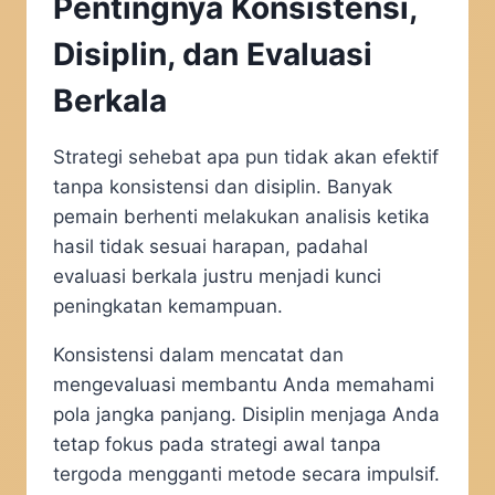
Pentingnya Konsistensi,
Disiplin, dan Evaluasi
Berkala
Strategi sehebat apa pun tidak akan efektif
tanpa konsistensi dan disiplin. Banyak
pemain berhenti melakukan analisis ketika
hasil tidak sesuai harapan, padahal
evaluasi berkala justru menjadi kunci
peningkatan kemampuan.
Konsistensi dalam mencatat dan
mengevaluasi membantu Anda memahami
pola jangka panjang. Disiplin menjaga Anda
tetap fokus pada strategi awal tanpa
tergoda mengganti metode secara impulsif.