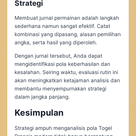
Strategi
Membuat jurnal permainan adalah langkah
sederhana namun sangat efektif. Catat
kombinasi yang dipasang, alasan pemilihan
angka, serta hasil yang diperoleh.
Dengan jurnal tersebut, Anda dapat
mengidentifikasi pola keberhasilan dan
kesalahan. Seiring waktu, evaluasi rutin ini
akan meningkatkan ketajaman analisis dan
membantu menyempurnakan strategi
dalam jangka panjang.
Kesimpulan
Strategi ampuh menganalisis pola Togel