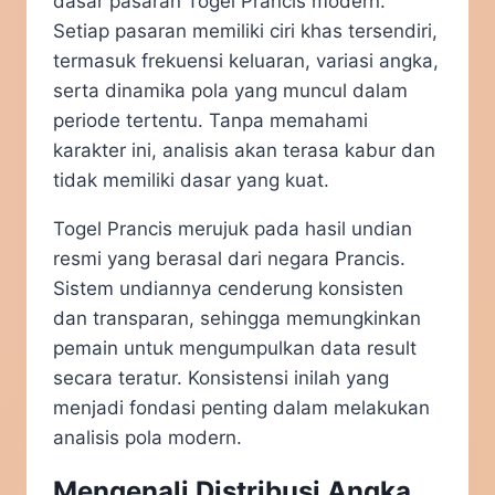
dasar pasaran Togel Prancis modern.
Setiap pasaran memiliki ciri khas tersendiri,
termasuk frekuensi keluaran, variasi angka,
serta dinamika pola yang muncul dalam
periode tertentu. Tanpa memahami
karakter ini, analisis akan terasa kabur dan
tidak memiliki dasar yang kuat.
Togel Prancis merujuk pada hasil undian
resmi yang berasal dari negara Prancis.
Sistem undiannya cenderung konsisten
dan transparan, sehingga memungkinkan
pemain untuk mengumpulkan data result
secara teratur. Konsistensi inilah yang
menjadi fondasi penting dalam melakukan
analisis pola modern.
Mengenali Distribusi Angka