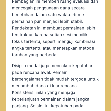
Pembagian ini memberi ruang evaluasi dan
mencegah penggunaan dana secara
berlebihan dalam satu waktu. Ritme
permainan pun menjadi lebih stabil.
Pendekatan ini membuat permainan lebih
terstruktur, karena setiap sesi memiliki
fokus tertentu, seperti menguji kombinasi
angka tertentu atau menerapkan metode
taruhan yang berbeda.
Disiplin modal juga mencakup kepatuhan
pada rencana awal. Pemain
berpengalaman tidak mudah tergoda untuk
menambah dana di luar rencana.
Konsistensi inilah yang menjaga
keberlanjutan permainan dalam jangka
panjang. Selain itu, kepatuhan pada