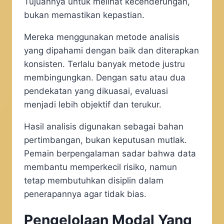
Tujuannya untuk melihat kecenderungan,
bukan memastikan kepastian.
Mereka menggunakan metode analisis
yang dipahami dengan baik dan diterapkan
konsisten. Terlalu banyak metode justru
membingungkan. Dengan satu atau dua
pendekatan yang dikuasai, evaluasi
menjadi lebih objektif dan terukur.
Hasil analisis digunakan sebagai bahan
pertimbangan, bukan keputusan mutlak.
Pemain berpengalaman sadar bahwa data
membantu memperkecil risiko, namun
tetap membutuhkan disiplin dalam
penerapannya agar tidak bias.
Pengelolaan Modal Yang