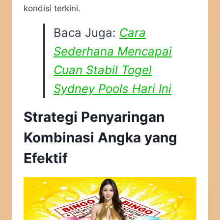
kondisi terkini.
Baca Juga:
Cara
Sederhana Mencapai
Cuan Stabil Togel
Sydney Pools Hari Ini
Strategi Penyaringan
Kombinasi Angka yang
Efektif