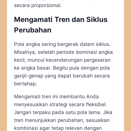
secara proporsional.
Mengamati Tren dan Siklus
Perubahan
Pola angka sering bergerak dalam siklus.
Misalnya, setelah periode dominasi angka
kecil, muncul kecenderungan pergeseran
ke angka besar. Begitu pula dengan pola
ganjil-genap yang dapat berubah secara
bertahap.
Mengamati tren ini membantu Anda
menyesuaikan strategi secara fleksibel.
Jangan terpaku pada satu pola lama. Jika
tren menunjukkan perubahan, sesuaikan
kombinasi agar tetap relevan dengan