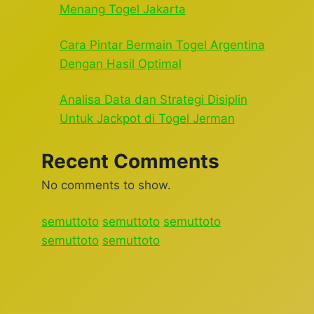
Menang Togel Jakarta
Cara Pintar Bermain Togel Argentina
Dengan Hasil Optimal
Analisa Data dan Strategi Disiplin
Untuk Jackpot di Togel Jerman
Recent Comments
No comments to show.
semuttoto
semuttoto
semuttoto
semuttoto
semuttoto