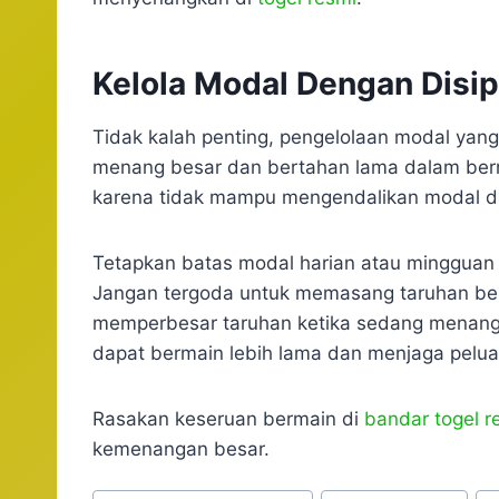
Kelola Modal Dengan Disipl
Tidak kalah penting, pengelolaan modal yang 
menang besar dan bertahan lama dalam berm
karena tidak mampu mengendalikan modal da
Tetapkan batas modal harian atau mingguan 
Jangan tergoda untuk memasang taruhan berl
memperbesar taruhan ketika sedang menang
dapat bermain lebih lama dan menjaga pelua
Rasakan keseruan bermain di
bandar togel r
kemenangan besar.
Post