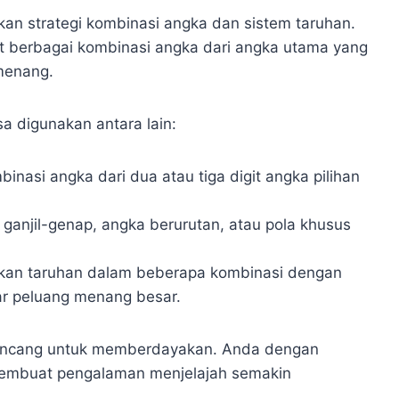
an strategi kombinasi angka dan sistem taruhan.
 berbagai kombinasi angka dari angka utama yang
menang.
a digunakan antara lain:
nasi angka dari dua atau tiga digit angka pilihan
ganjil-genap, angka berurutan, atau pola khusus
kan taruhan dalam beberapa kombinasi dengan
ar peluang menang besar.
irancang untuk memberdayakan. Anda dengan
g membuat pengalaman menjelajah semakin