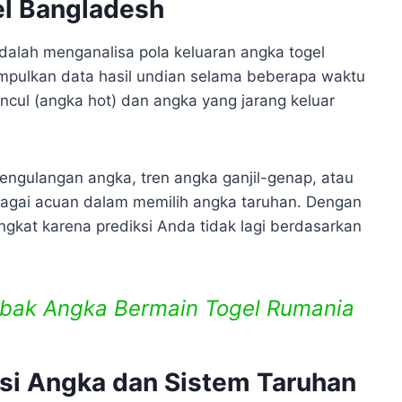
el Bangladesh
alah menganalisa pola keluaran angka togel
mpulkan data hasil undian selama beberapa waktu
cul (angka hot) dan angka yang jarang keluar
engulangan angka, tren angka ganjil-genap, atau
bagai acuan dalam memilih angka taruhan. Dengan
ngkat karena prediksi Anda tidak lagi berdasarkan
ebak Angka Bermain Togel Rumania
si Angka dan Sistem Taruhan