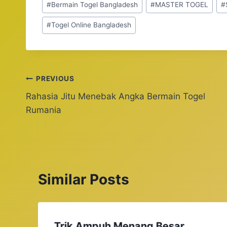
#
Bermain Togel Bangladesh
#
MASTER TOGEL
#
Tags:
#
Togel Online Bangladesh
Post
PREVIOUS
Rahasia Jitu Menebak Angka Bermain Togel
navigation
Rumania
Similar Posts
Trik Ampuh Menang Besar