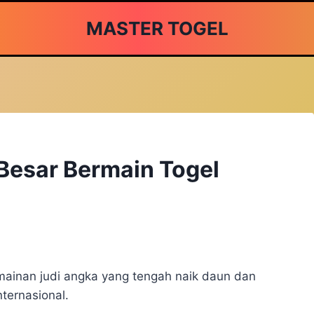
MASTER TOGEL
Besar Bermain Togel
ainan judi angka yang tengah naik daun dan
ternasional.