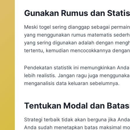
Gunakan Rumus dan Statis
Meski togel sering dianggap sebagai perma
yang menggunakan rumus matematis sederha
yang sering digunakan adalah dengan mengh
tertentu, kemudian mencocokkannya dengan 
Pendekatan statistik ini memungkinkan Anda
lebih realistis. Jangan ragu juga menggunak
menganalisis data keluaran sebelumnya.
Tentukan Modal dan Batas
Strategi terbaik tidak akan berguna jika And
Anda sudah menetapkan batas maksimal moda