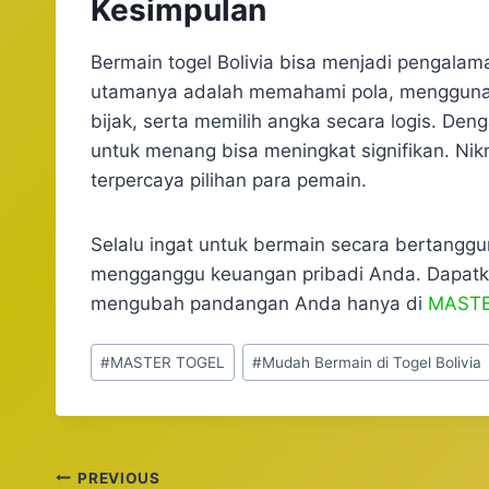
Kesimpulan
Bermain togel Bolivia bisa menjadi pengala
utamanya adalah memahami pola, menggunak
bijak, serta memilih angka secara logis. Den
untuk menang bisa meningkat signifikan. Ni
terpercaya pilihan para pemain.
Selalu ingat untuk bermain secara bertangg
mengganggu keuangan pribadi Anda. Dapatka
mengubah pandangan Anda hanya di
MASTE
Post
#
MASTER TOGEL
#
Mudah Bermain di Togel Bolivia
Tags:
Post
PREVIOUS