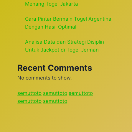
Menang Togel Jakarta
Cara Pintar Bermain Togel Argentina
Dengan Hasil Optimal
Analisa Data dan Strategi Disiplin
Untuk Jackpot di Togel Jerman
Recent Comments
No comments to show.
semuttoto
semuttoto
semuttoto
semuttoto
semuttoto