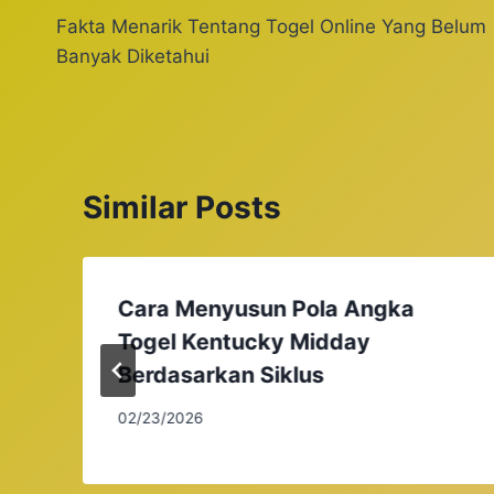
Fakta Menarik Tentang Togel Online Yang Belum
navigation
Banyak Diketahui
Similar Posts
Cara Menyusun Pola Angka
Togel Kentucky Midday
Berdasarkan Siklus
02/23/2026