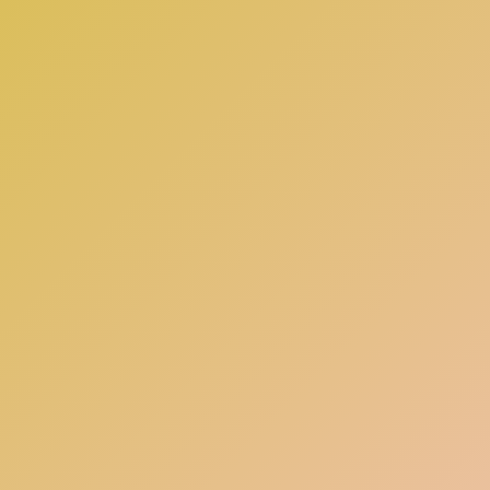
Bocoran Togel Brazil Yang
Membantu Menang Lebih
Mudah
02/14/2026