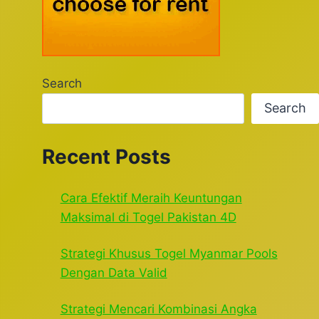
Search
Search
Recent Posts
Cara Efektif Meraih Keuntungan
Maksimal di Togel Pakistan 4D
Strategi Khusus Togel Myanmar Pools
Dengan Data Valid
Strategi Mencari Kombinasi Angka