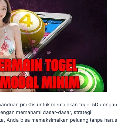
nduan praktis untuk memainkan togel 5D dengan
Dengan memahami dasar-dasar, strategi
gka, Anda bisa memaksimalkan peluang tanpa harus