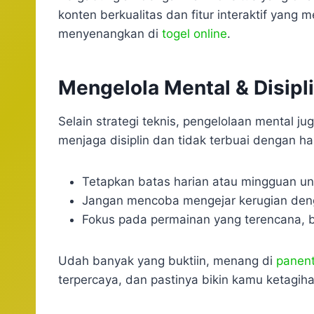
konten berkualitas dan fitur interaktif yan
menyenangkan di
togel online
.
Mengelola Mental & Disipl
Selain strategi teknis, pengelolaan mental j
menjaga disiplin dan tidak terbuai dengan ha
Tetapkan batas harian atau mingguan un
Jangan mencoba mengejar kerugian de
Fokus pada permainan yang terencana, 
Udah banyak yang buktiin, menang di
panent
terpercaya, dan pastinya bikin kamu ketagiha