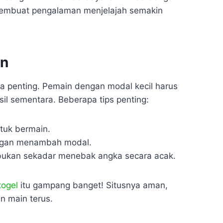
g membuat pengalaman menjelajah semakin
in
uga penting. Pemain dengan modal kecil harus
sil sementara. Beberapa tips penting:
tuk bermain.
ngan menambah modal.
bukan sekadar menebak angka secara acak.
ogel
itu gampang banget! Situsnya aman,
n main terus.