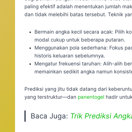
paling efektif adalah menentukan jumlah mak
dan tidak melebihi batas tersebut. Teknik y
Bermain angka kecil secara acak: Pilih k
modal cukup untuk beberapa putaran.
Menggunakan pola sederhana: Fokus pad
historis keluaran sebelumnya.
Mengatur frekuensi taruhan: Alih-alih be
memainkan sedikit angka namun konsist
Prediksi yang jitu tidak datang dari keberu
yang terstruktur—dan
panentogel
hadir untu
Baca Juga:
Trik Prediksi Ang