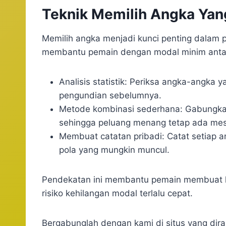
Teknik Memilih Angka Yan
Memilih angka menjadi kunci penting dalam 
membantu pemain dengan modal minim antar
Analisis statistik: Periksa angka-angka 
pengundian sebelumnya.
Metode kombinasi sederhana: Gabungkan
sehingga peluang menang tetap ada mes
Membuat catatan pribadi: Catat setiap a
pola yang mungkin muncul.
Pendekatan ini membantu pemain membuat k
risiko kehilangan modal terlalu cepat.
Bergabunglah dengan kami di situs yang d