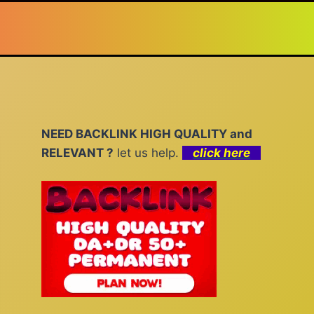
NEED BACKLINK HIGH QUALITY and
RELEVANT ?
let us help.
click here