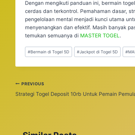
Dengan mengikuti panduan ini, bermain toge
cerdas dan terkontrol. Pemahaman dasar, str
pengelolaan mental menjadi kunci utama u
menyenangkan dan efektif. Masih banyak pas
temukan semuanya di
MASTER TOGEL
.
Post
#
Bermain di Togel 5D
#
Jackpot di Togel 5D
#
MA
Tags:
Post
PREVIOUS
Strategi Togel Deposit 10rb Untuk Pemain Pemul
navigation