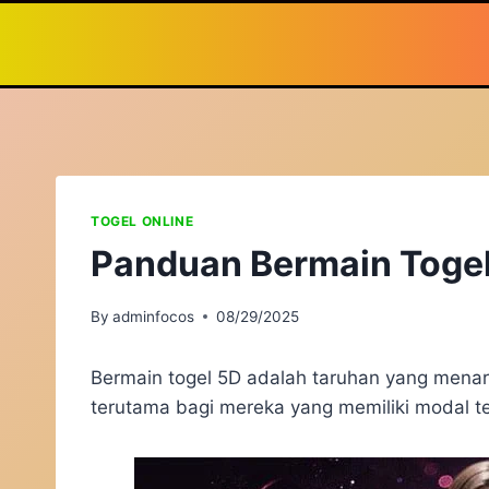
Skip
to
content
TOGEL ONLINE
Panduan Bermain Toge
By
adminfocos
08/29/2025
Bermain togel 5D adalah taruhan yang menarik
terutama bagi mereka yang memiliki modal t