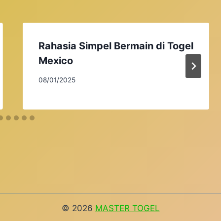
Rahasia Simpel Bermain di Togel
Mexico
08/01/2025
© 2026
MASTER TOGEL