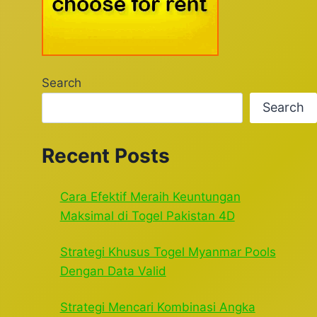
Search
Search
Recent Posts
Cara Efektif Meraih Keuntungan
Maksimal di Togel Pakistan 4D
Strategi Khusus Togel Myanmar Pools
Dengan Data Valid
Strategi Mencari Kombinasi Angka