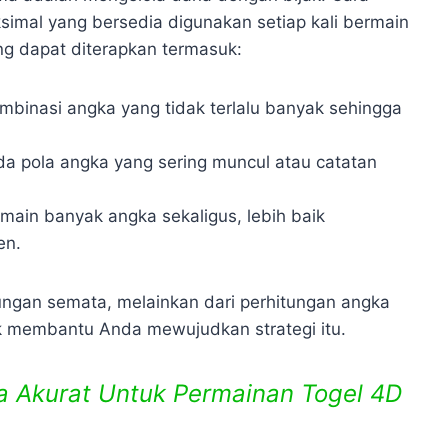
simal yang bersedia digunakan setiap kali bermain
ang dapat diterapkan termasuk:
ombinasi angka yang tidak terlalu banyak sehingga
a pola angka yang sering muncul atau catatan
rmain banyak angka sekaligus, lebih baik
en.
ntungan semata, melainkan dari perhitungan angka
k membantu Anda mewujudkan strategi itu.
ka Akurat Untuk Permainan Togel 4D