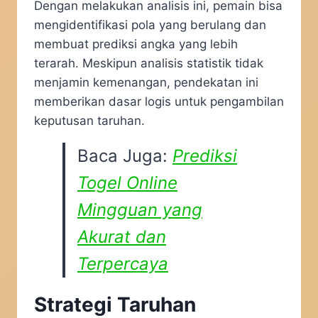
Dengan melakukan analisis ini, pemain bisa
mengidentifikasi pola yang berulang dan
membuat prediksi angka yang lebih
terarah. Meskipun analisis statistik tidak
menjamin kemenangan, pendekatan ini
memberikan dasar logis untuk pengambilan
keputusan taruhan.
Baca Juga:
Prediksi
Togel Online
Mingguan yang
Akurat dan
Terpercaya
Strategi Taruhan