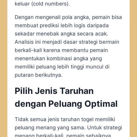
keluar (cold numbers).
Dengan mengenali pola angka, pemain bisa
membuat prediksi lebih logis daripada
sekadar menebak angka secara acak.
Analisis ini menjadi dasar strategi bermain
berkali-kali karena membantu pemain
menentukan kombinasi angka yang
memiliki peluang lebih tinggi muncul di
putaran berikutnya.
Pilih Jenis Taruhan
dengan Peluang Optimal
Tidak semua jenis taruhan togel memiliki
peluang menang yang sama. Untuk strategi
menang berkali-kali, pemain sebaiknya