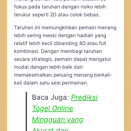
fokus pada taruhan dengan risiko lebih
terukur seperti 2D atau colok bebas.
Taruhan ini memungkinkan pemain menang
lebih sering meski dengan hadiah yang
relatif lebih kecil dibanding 4D atau full
kombinasi. Dengan membagi taruhan
secara strategis, pemain dapat mengatur
modal dengan lebih baik dan
memaksimalkan peluang menang berkali-
kali dalam satu sesi permainan.
Baca Juga:
Prediksi
Togel Online
Mingguan yang
Akurat dan