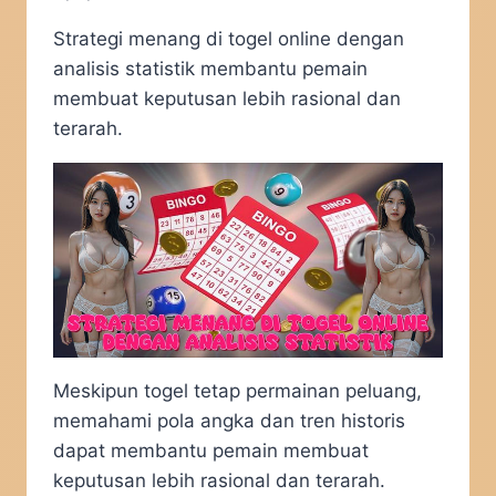
Strategi menang di togel online dengan
analisis statistik membantu pemain
membuat keputusan lebih rasional dan
terarah.
Meskipun togel tetap permainan peluang,
memahami pola angka dan tren historis
dapat membantu pemain membuat
keputusan lebih rasional dan terarah.