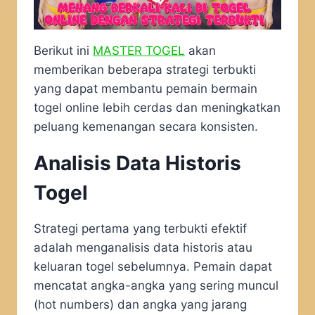
Berikut ini
MASTER TOGEL
akan
memberikan beberapa strategi terbukti
yang dapat membantu pemain bermain
togel online lebih cerdas dan meningkatkan
peluang kemenangan secara konsisten.
Analisis Data Historis
Togel
Strategi pertama yang terbukti efektif
adalah menganalisis data historis atau
keluaran togel sebelumnya. Pemain dapat
mencatat angka-angka yang sering muncul
(hot numbers) dan angka yang jarang