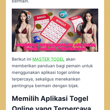
bermain.
Berikut ini
MASTER TOGEL
akan
memberikan panduan bagi pemain untuk
menggunakan aplikasi togel online
terpercaya, sekaligus menekankan
pentingnya bermain dengan bijak.
Memilih Aplikasi Togel
Online yang Terpercaya