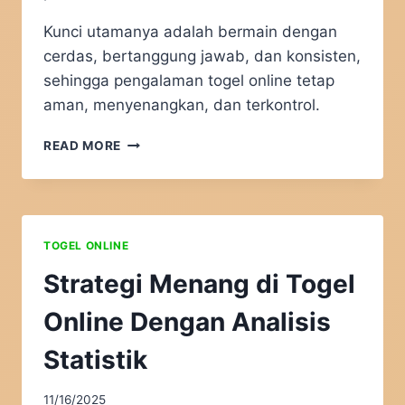
Kunci utamanya adalah bermain dengan
cerdas, bertanggung jawab, dan konsisten,
sehingga pengalaman togel online tetap
aman, menyenangkan, dan terkontrol.
TIPS
READ MORE
MENGELOLA
KEUANGAN
SAAT
BERMIAN
TOGEL
TOGEL ONLINE
ONLINE
Strategi Menang di Togel
Online Dengan Analisis
Statistik
11/16/2025