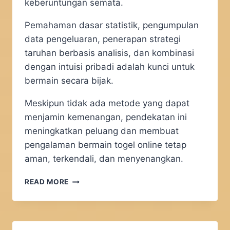
keberuntungan semata.
Pemahaman dasar statistik, pengumpulan
data pengeluaran, penerapan strategi
taruhan berbasis analisis, dan kombinasi
dengan intuisi pribadi adalah kunci untuk
bermain secara bijak.
Meskipun tidak ada metode yang dapat
menjamin kemenangan, pendekatan ini
meningkatkan peluang dan membuat
pengalaman bermain togel online tetap
aman, terkendali, dan menyenangkan.
STRATEGI
READ MORE
MENANG
DI
TOGEL
ONLINE