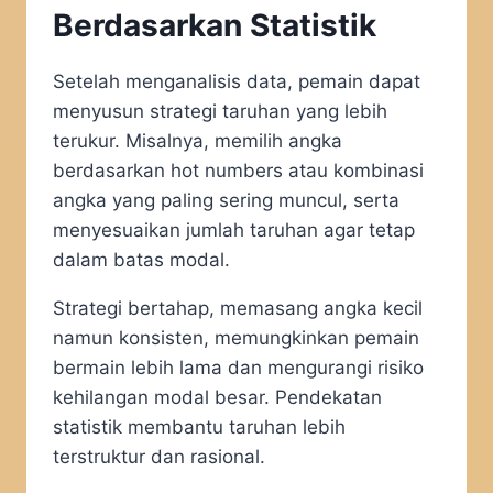
Berdasarkan Statistik
Setelah menganalisis data, pemain dapat
menyusun strategi taruhan yang lebih
terukur. Misalnya, memilih angka
berdasarkan hot numbers atau kombinasi
angka yang paling sering muncul, serta
menyesuaikan jumlah taruhan agar tetap
dalam batas modal.
Strategi bertahap, memasang angka kecil
namun konsisten, memungkinkan pemain
bermain lebih lama dan mengurangi risiko
kehilangan modal besar. Pendekatan
statistik membantu taruhan lebih
terstruktur dan rasional.