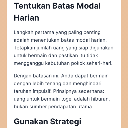
Tentukan Batas Modal
Harian
Langkah pertama yang paling penting
adalah menentukan batas modal harian.
Tetapkan jumlah uang yang siap digunakan
untuk bermain dan pastikan itu tidak
mengganggu kebutuhan pokok sehari-hari.
Dengan batasan ini, Anda dapat bermain
dengan lebih tenang dan menghindari
taruhan impulsif. Prinsipnya sederhana:
uang untuk bermain togel adalah hiburan,
bukan sumber pendapatan utama.
Gunakan Strategi