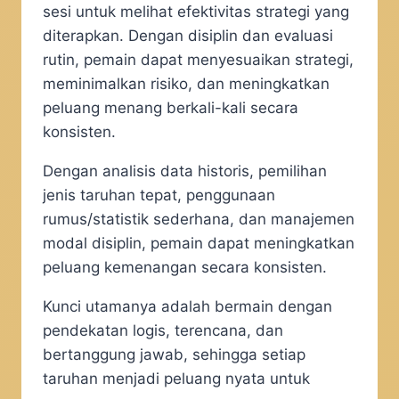
sesi untuk melihat efektivitas strategi yang
diterapkan. Dengan disiplin dan evaluasi
rutin, pemain dapat menyesuaikan strategi,
meminimalkan risiko, dan meningkatkan
peluang menang berkali-kali secara
konsisten.
Dengan analisis data historis, pemilihan
jenis taruhan tepat, penggunaan
rumus/statistik sederhana, dan manajemen
modal disiplin, pemain dapat meningkatkan
peluang kemenangan secara konsisten.
Kunci utamanya adalah bermain dengan
pendekatan logis, terencana, dan
bertanggung jawab, sehingga setiap
taruhan menjadi peluang nyata untuk