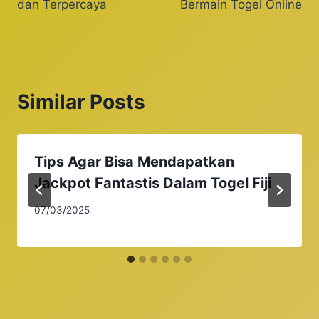
dan Terpercaya
Bermain Togel Online
Similar Posts
Tips Agar Bisa Mendapatkan
Jackpot Fantastis Dalam Togel Fiji
07/03/2025