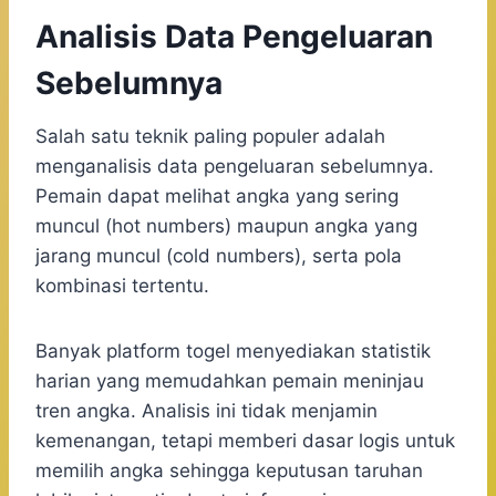
Analisis Data Pengeluaran
Sebelumnya
Salah satu teknik paling populer adalah
menganalisis data pengeluaran sebelumnya.
Pemain dapat melihat angka yang sering
muncul (hot numbers) maupun angka yang
jarang muncul (cold numbers), serta pola
kombinasi tertentu.
Banyak platform togel menyediakan statistik
harian yang memudahkan pemain meninjau
tren angka. Analisis ini tidak menjamin
kemenangan, tetapi memberi dasar logis untuk
memilih angka sehingga keputusan taruhan