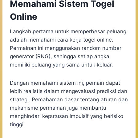
Memahami Sistem Togel
Online
Langkah pertama untuk memperbesar peluang
adalah memahami cara kerja togel online.
Permainan ini menggunakan random number
generator (RNG), sehingga setiap angka
memiliki peluang yang sama untuk keluar.
Dengan memahami sistem ini, pemain dapat
lebih realistis dalam mengevaluasi prediksi dan
strategi. Pemahaman dasar tentang aturan dan
mekanisme permainan juga membantu
menghindari keputusan impulsif yang berisiko
tinggi.