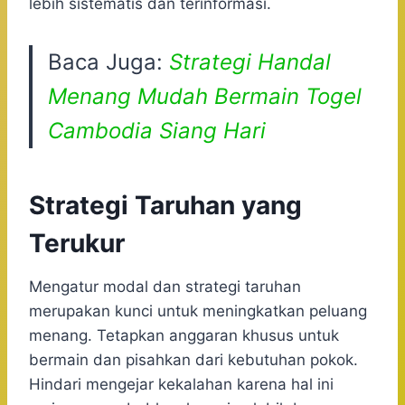
lebih sistematis dan terinformasi.
Baca Juga:
Strategi Handal
Menang Mudah Bermain Togel
Cambodia Siang Hari
Strategi Taruhan yang
Terukur
Mengatur modal dan strategi taruhan
merupakan kunci untuk meningkatkan peluang
menang. Tetapkan anggaran khusus untuk
bermain dan pisahkan dari kebutuhan pokok.
Hindari mengejar kekalahan karena hal ini