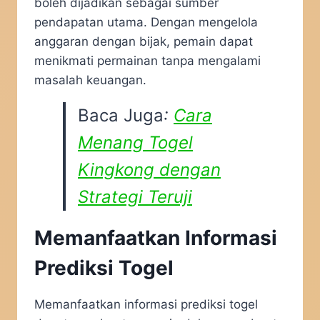
boleh dijadikan sebagai sumber
pendapatan utama. Dengan mengelola
anggaran dengan bijak, pemain dapat
menikmati permainan tanpa mengalami
masalah keuangan.
Baca Juga
:
Cara
Menang Togel
Kingkong dengan
Strategi Teruji
Memanfaatkan Informasi
Prediksi Togel
Memanfaatkan informasi prediksi togel