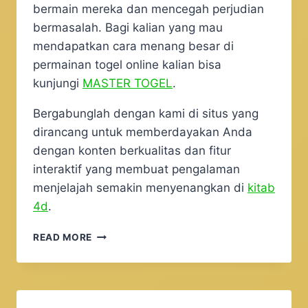
bermain mereka dan mencegah perjudian
bermasalah. Bagi kalian yang mau
mendapatkan cara menang besar di
permainan togel online kalian bisa
kunjungi
MASTER TOGEL
.
Bergabunglah dengan kami di situs yang
dirancang untuk memberdayakan Anda
dengan konten berkualitas dan fitur
interaktif yang membuat pengalaman
menjelajah semakin menyenangkan di
kitab
4d
.
CARA
READ MORE
JITU
UNTUK
MENANG
TOGEL
RHODE