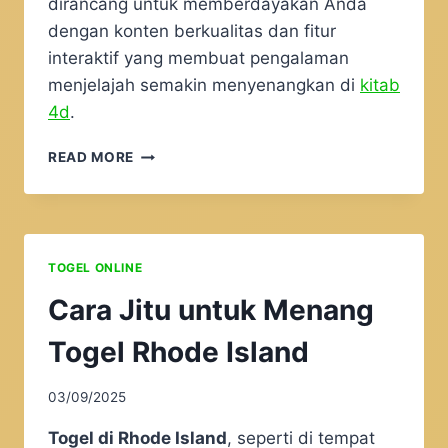
dirancang untuk memberdayakan Anda
dengan konten berkualitas dan fitur
interaktif yang membuat pengalaman
menjelajah semakin menyenangkan di
kitab
4d
.
LANGKAH
READ MORE
PRAKTIS
UNTUK
MENANG
DI
TOGEL
TOGEL ONLINE
WASHINGTON
DC
Cara Jitu untuk Menang
Togel Rhode Island
03/09/2025
Togel di Rhode Island
, seperti di tempat