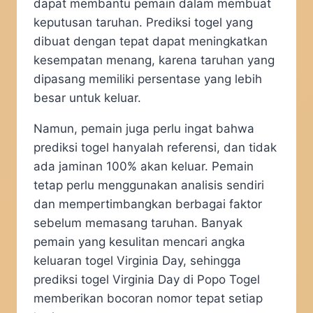
dapat membantu pemain dalam membuat
keputusan taruhan. Prediksi togel yang
dibuat dengan tepat dapat meningkatkan
kesempatan menang, karena taruhan yang
dipasang memiliki persentase yang lebih
besar untuk keluar.
Namun, pemain juga perlu ingat bahwa
prediksi togel hanyalah referensi, dan tidak
ada jaminan 100% akan keluar. Pemain
tetap perlu menggunakan analisis sendiri
dan mempertimbangkan berbagai faktor
sebelum memasang taruhan. Banyak
pemain yang kesulitan mencari angka
keluaran togel Virginia Day, sehingga
prediksi togel Virginia Day di Popo Togel
memberikan bocoran nomor tepat setiap