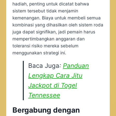
hadiah, penting untuk dicatat bahwa
sistem tersebut tidak menjamin
kemenangan. Biaya untuk membeli semua
kombinasi yang dihasilkan oleh sistem roda
juga dapat signifikan, jadi pemain harus
mempertimbangkan anggaran dan
toleransi risiko mereka sebelum
menggunakan strategi ini.
Baca Juga
:
Panduan
Lengkap Cara Jitu
Jackpot di Togel
Tennessee
Bergabung dengan