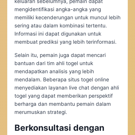
keluaran sebelumnya, pemain dapat
mengidentifikasi angka-angka yang
memiliki kecenderungan untuk muncul lebih
sering atau dalam kombinasi tertentu.
Informasi ini dapat digunakan untuk
membuat prediksi yang lebih terinformasi.
Selain itu, pemain juga dapat mencari
bantuan dari tim ahli togel untuk
mendapatkan analisis yang lebih
mendalam. Beberapa situs togel online
menyediakan layanan live chat dengan ahli
togel yang dapat memberikan perspektif
berharga dan membantu pemain dalam
merumuskan strategi.
Berkonsultasi dengan