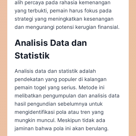
alih percaya pada rahasia kemenangan
yang terbukti, pemain harus fokus pada
strategi yang meningkatkan kesenangan
dan mengurangi potensi kerugian finansial.
Analisis Data dan
Statistik
Analisis data dan statistik adalah
pendekatan yang populer di kalangan
pemain togel yang serius. Metode ini
melibatkan pengumpulan dan analisis data
hasil pengundian sebelumnya untuk
mengidentifikasi pola atau tren yang
mungkin muncul. Meskipun tidak ada
jaminan bahwa pola ini akan berulang.