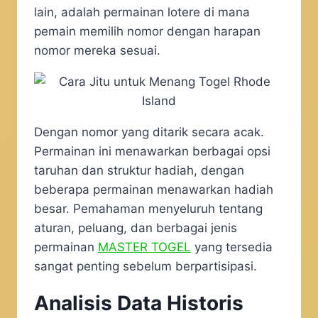
lain, adalah permainan lotere di mana
pemain memilih nomor dengan harapan
nomor mereka sesuai.
Dengan nomor yang ditarik secara acak.
Permainan ini menawarkan berbagai opsi
taruhan dan struktur hadiah, dengan
beberapa permainan menawarkan hadiah
besar. Pemahaman menyeluruh tentang
aturan, peluang, dan berbagai jenis
permainan
MASTER TOGEL
yang tersedia
sangat penting sebelum berpartisipasi.
Analisis Data Historis