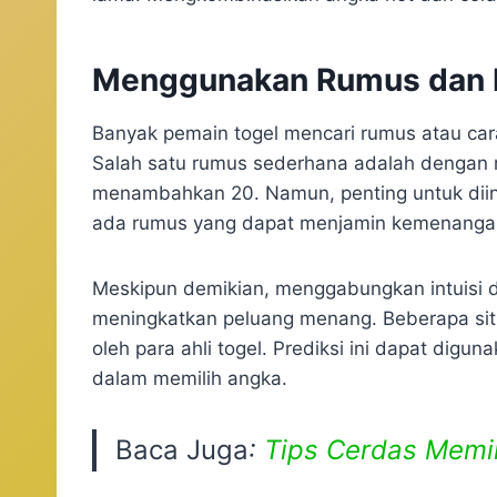
Menggunakan Rumus dan P
Banyak pemain togel mencari rumus atau car
Salah satu rumus sederhana adalah dengan 
menambahkan 20. Namun, penting untuk diin
ada rumus yang dapat menjamin kemenanga
Meskipun demikian, menggabungkan intuisi 
meningkatkan peluang menang. Beberapa situ
oleh para ahli togel. Prediksi ini dapat di
dalam memilih angka.
Baca Juga
:
Tips Cerdas Memil