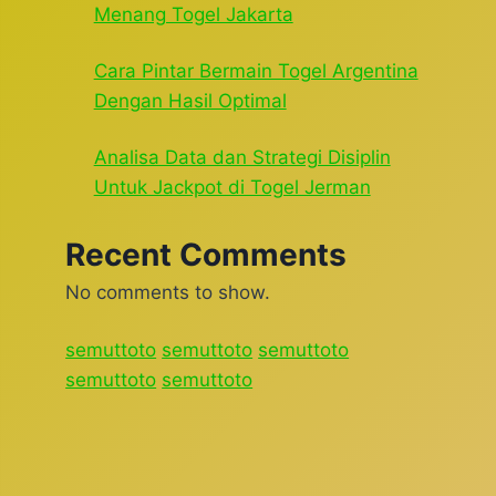
Menang Togel Jakarta
Cara Pintar Bermain Togel Argentina
Dengan Hasil Optimal
Analisa Data dan Strategi Disiplin
Untuk Jackpot di Togel Jerman
Recent Comments
No comments to show.
semuttoto
semuttoto
semuttoto
semuttoto
semuttoto