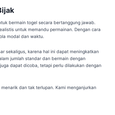
ijak
ntuk bermain togel secara bertanggung jawab.
realistis untuk memandu permainan. Dengan cara
lola modal dan waktu.
r sekaligus, karena hal ini dapat meningkatkan
 dalam jumlah standar dan bermain dengan
 juga dapat dicoba, tetapi perlu dilakukan dengan
 menarik dan tak terlupan. Kami menganjurkan