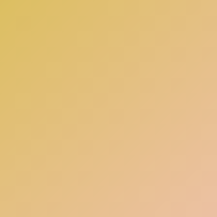
Strategi Ampuh Jadi Raja
Jackpot Togel Germany 5Plus
09/15/2025