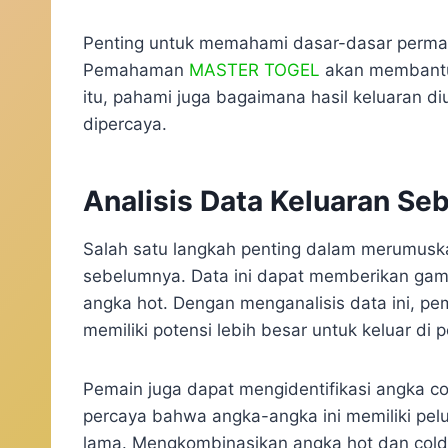
Penting untuk memahami dasar-dasar permaina
Pemahaman
MASTER TOGEL
akan membantu 
itu, pahami juga bagaimana hasil keluaran 
dipercaya.
Analisis Data Keluaran S
Salah satu langkah penting dalam merumuskan
sebelumnya. Data ini dapat memberikan gam
angka hot. Dengan menganalisis data ini, p
memiliki potensi lebih besar untuk keluar di 
Pemain juga dapat mengidentifikasi angka co
percaya bahwa angka-angka ini memiliki pel
lama. Mengkombinasikan angka hot dan cold 