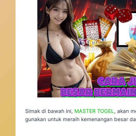
Simak di bawah ini,
MASTER TOGEL
, akan m
gunakan untuk meraih kemenangan besar da