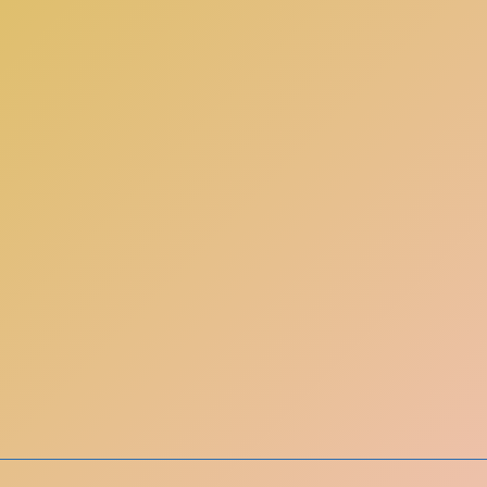
Prediksi Akurat Menggunakan
Statistik dalam Togel Amerika
Serikat
04/17/2025