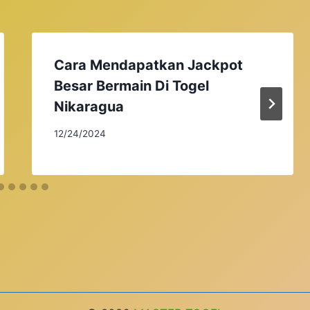
Cara Mendapatkan Jackpot
Besar Bermain Di Togel
Nikaragua
12/24/2024