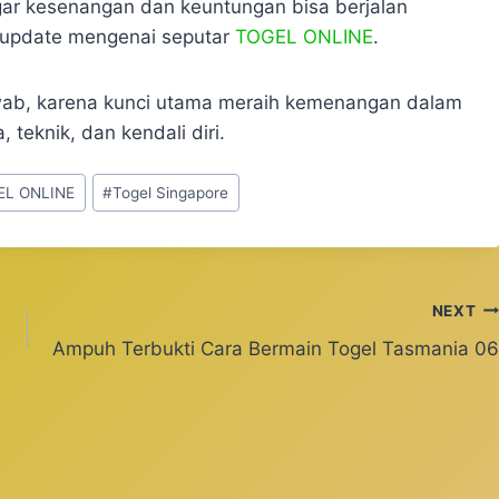
gar kesenangan dan keuntungan bisa berjalan
erupdate mengenai seputar
TOGEL ONLINE
.
wab, karena kunci utama meraih kemenangan dalam
teknik, dan kendali diri.
EL ONLINE
#
Togel Singapore
NEXT
Ampuh Terbukti Cara Bermain Togel Tasmania 06