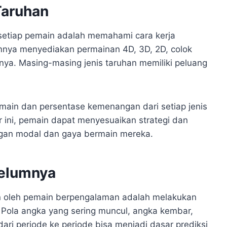
Taruhan
setiap pemain adalah memahami cara kerja
mnya menyediakan permainan 4D, 3D, 2D, colok
nya. Masing-masing jenis taruhan memiliki peluang
ain dan persentase kemenangan dari setiap jenis
 ini, pemain dapat menyesuaikan strategi dan
engan modal dan gaya bermain mereka.
belumnya
kan oleh pemain berpengalaman adalah melakukan
 Pola angka yang sering muncul, angka kembar,
ari periode ke periode bisa menjadi dasar prediksi