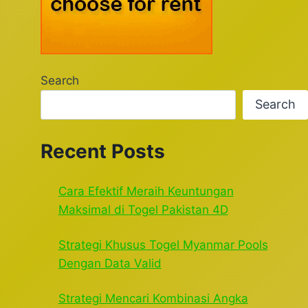
Search
Search
Recent Posts
Cara Efektif Meraih Keuntungan
Maksimal di Togel Pakistan 4D
Strategi Khusus Togel Myanmar Pools
Dengan Data Valid
Strategi Mencari Kombinasi Angka