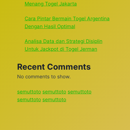
Menang Togel Jakarta
Cara Pintar Bermain Togel Argentina
Dengan Hasil Optimal
Analisa Data dan Strategi Disiplin
Untuk Jackpot di Togel Jerman
Recent Comments
No comments to show.
semuttoto
semuttoto
semuttoto
semuttoto
semuttoto