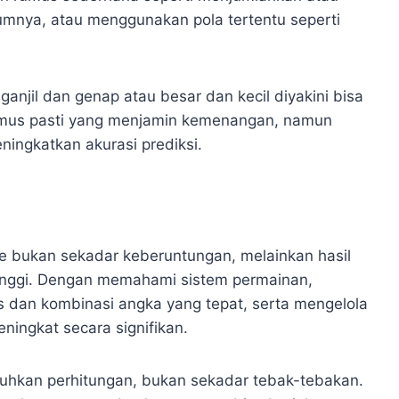
mnya, atau menggunakan pola tertentu seperti
ganjil dan genap atau besar dan kecil diyakini bisa
mus pasti yang menjamin kemenangan, namun
ingkatkan akurasi prediksi.
e bukan sekadar keberuntungan, melainkan hasil
 tinggi. Dengan memahami sistem permainan,
 dan kombinasi angka yang tepat, serta mengelola
ingkat secara signifikan.
hkan perhitungan, bukan sekadar tebak-tebakan.