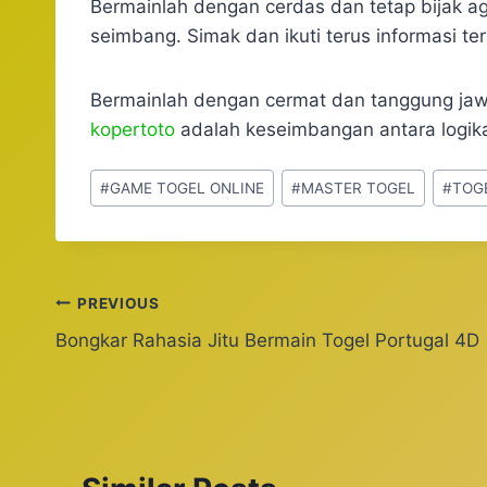
Bermainlah dengan cerdas dan tetap bijak a
seimbang. Simak dan ikuti terus informasi t
Bermainlah dengan cermat dan tanggung ja
kopertoto
adalah keseimbangan antara logika, 
Post
#
GAME TOGEL ONLINE
#
MASTER TOGEL
#
TOG
Tags:
Post
PREVIOUS
Bongkar Rahasia Jitu Bermain Togel Portugal 4D
navigation