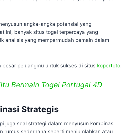
 menyusun angka-angka potensial yang
 ini, banyak situs togel terpercaya yang
fik analisis yang mempermudah pemain dalam
besar peluangmu untuk sukses di situs
kopertoto
.
itu Bermain Togel Portugal 4D
nasi Strategis
pi juga soal strategi dalam menyusun kombinasi
 rumus sederhana seperti menjumlahkan atau