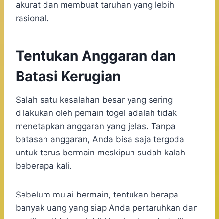
akurat dan membuat taruhan yang lebih
rasional.
Tentukan Anggaran dan
Batasi Kerugian
Salah satu kesalahan besar yang sering
dilakukan oleh pemain togel adalah tidak
menetapkan anggaran yang jelas. Tanpa
batasan anggaran, Anda bisa saja tergoda
untuk terus bermain meskipun sudah kalah
beberapa kali.
Sebelum mulai bermain, tentukan berapa
banyak uang yang siap Anda pertaruhkan dan