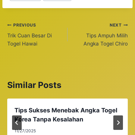
Post
PREVIOUS
NEXT
Trik Cuan Besar Di
Tips Ampuh Milih
navigation
Togel Hawai
Angka Togel Chiro
Similar Posts
Tips Sukses Menebak Angka Togel
Korea Tanpa Kesalahan
11/27/2025