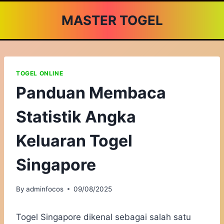
Skip
MASTER TOGEL
to
content
TOGEL ONLINE
Panduan Membaca
Statistik Angka
Keluaran Togel
Singapore
By
adminfocos
09/08/2025
Togel Singapore dikenal sebagai salah satu