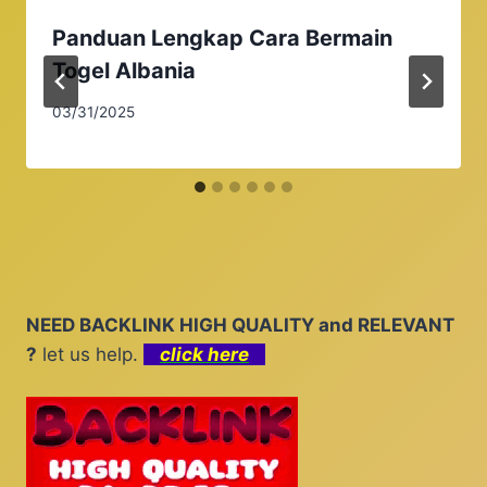
Panduan Lengkap Cara Bermain
Togel Albania
03/31/2025
NEED BACKLINK HIGH QUALITY and RELEVANT
?
let us help.
click here