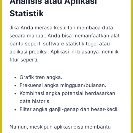
Analisis atau Aplikasi
Statistik
Jika Anda merasa kesulitan membaca data
secara manual, Anda bisa memanfaatkan alat
bantu seperti software statistik togel atau
aplikasi prediksi. Aplikasi ini biasanya memiliki
fitur seperti:
Grafik tren angka.
Frekuensi angka mingguan/bulanan.
Kombinasi angka potensial berdasarkan
data historis.
Filter angka ganjil-genap dan besar-kecil.
Namun, meskipun aplikasi bisa membantu