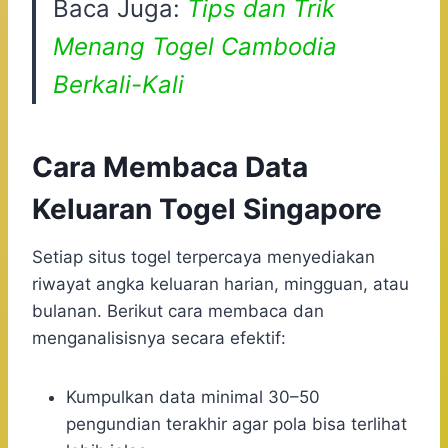
Baca Juga:
Tips dan Trik
Menang Togel Cambodia
Berkali-Kali
Cara Membaca Data
Keluaran Togel Singapore
Setiap situs togel terpercaya menyediakan
riwayat angka keluaran harian, mingguan, atau
bulanan. Berikut cara membaca dan
menganalisisnya secara efektif:
Kumpulkan data minimal 30–50
pengundian terakhir agar pola bisa terlihat