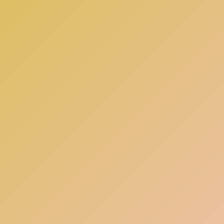
Togel Macau – Trik
Mengkombinasikan Angka
Togel Dengan Baik
04/20/2024