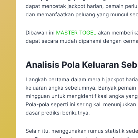
dapat mencetak jackpot harian, pemain pe
dan memanfaatkan peluang yang muncul seca
Dibawah ini
MASTER TOGEL
akan memberikan
dapat secara mudah dipahami dengan cermat 
Analisis Pola Keluaran Se
Langkah pertama dalam meraih jackpot haria
keluaran angka sebelumnya. Banyak pemain
mingguan untuk mengidentifikasi angka yang 
Pola-pola seperti ini sering kali menunjukka
dasar prediksi berikutnya.
Selain itu, menggunakan rumus statistik sed