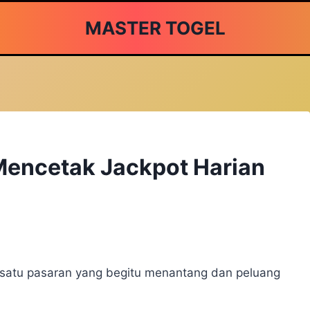
MASTER TOGEL
 Mencetak Jackpot Harian
 satu pasaran yang begitu menantang dan peluang