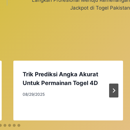
Langkah Profesional Menuju Kemenangan
Jackpot di Togel Pakistan
Trik Prediksi Angka Akurat
Untuk Permainan Togel 4D
08/29/2025