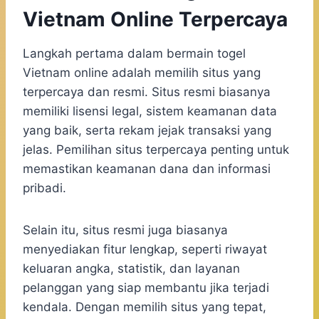
Vietnam Online Terpercaya
Langkah pertama dalam bermain togel
Vietnam online adalah memilih situs yang
terpercaya dan resmi. Situs resmi biasanya
memiliki lisensi legal, sistem keamanan data
yang baik, serta rekam jejak transaksi yang
jelas. Pemilihan situs terpercaya penting untuk
memastikan keamanan dana dan informasi
pribadi.
Selain itu, situs resmi juga biasanya
menyediakan fitur lengkap, seperti riwayat
keluaran angka, statistik, dan layanan
pelanggan yang siap membantu jika terjadi
kendala. Dengan memilih situs yang tepat,