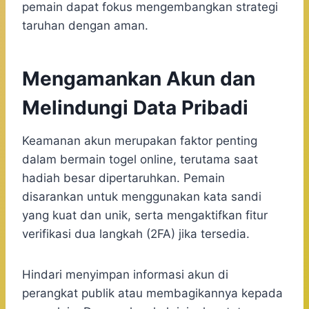
pemain dapat fokus mengembangkan strategi
taruhan dengan aman.
Mengamankan Akun dan
Melindungi Data Pribadi
Keamanan akun merupakan faktor penting
dalam bermain togel online, terutama saat
hadiah besar dipertaruhkan. Pemain
disarankan untuk menggunakan kata sandi
yang kuat dan unik, serta mengaktifkan fitur
verifikasi dua langkah (2FA) jika tersedia.
Hindari menyimpan informasi akun di
perangkat publik atau membagikannya kepada