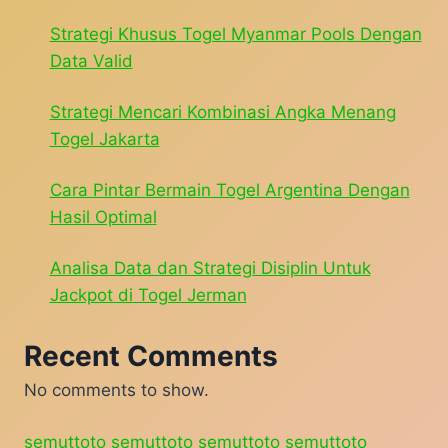
Strategi Khusus Togel Myanmar Pools Dengan
Data Valid
Strategi Mencari Kombinasi Angka Menang
Togel Jakarta
Cara Pintar Bermain Togel Argentina Dengan
Hasil Optimal
Analisa Data dan Strategi Disiplin Untuk
Jackpot di Togel Jerman
Recent Comments
No comments to show.
semuttoto
semuttoto
semuttoto
semuttoto