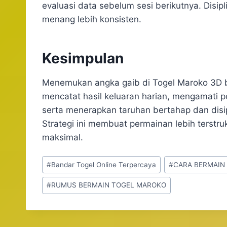
evaluasi data sebelum sesi berikutnya. Disip
menang lebih konsisten.
Kesimpulan
Menemukan angka gaib di Togel Maroko 3D 
mencatat hasil keluaran harian, mengamati 
serta menerapkan taruhan bertahap dan disip
Strategi ini membuat permainan lebih terstru
maksimal.
Post
#
Bandar Togel Online Terpercaya
#
CARA BERMAIN
Tags:
#
RUMUS BERMAIN TOGEL MAROKO