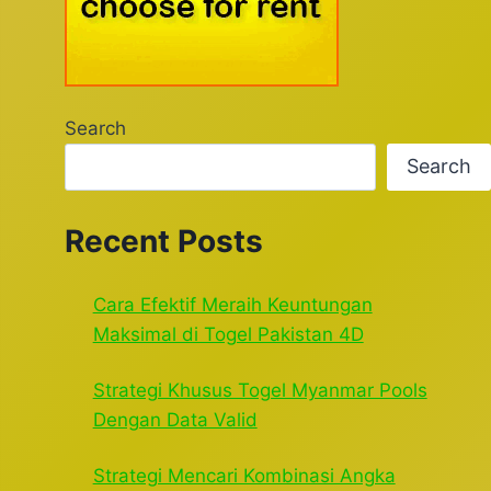
Search
Search
Recent Posts
Cara Efektif Meraih Keuntungan
Maksimal di Togel Pakistan 4D
Strategi Khusus Togel Myanmar Pools
Dengan Data Valid
Strategi Mencari Kombinasi Angka