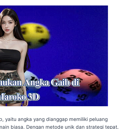
, yaitu angka yang dianggap memiliki peluang
ain biasa. Dengan metode unik dan strategi tepat,