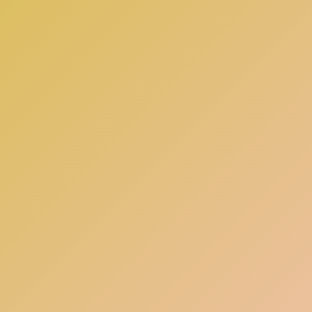
Trik Rahasia Para Pemain Pro
Togel Kentucky Mid
07/01/2025