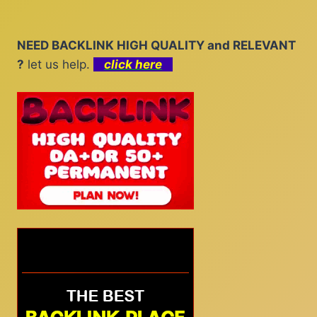
NEED BACKLINK HIGH QUALITY and RELEVANT
?
let us help.
click here