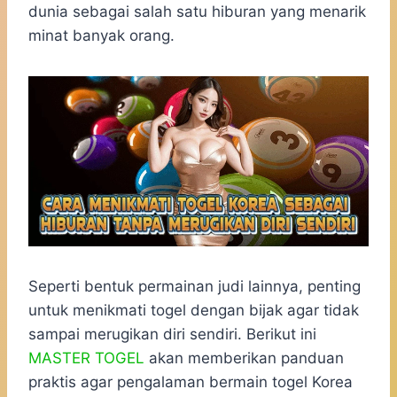
dunia sebagai salah satu hiburan yang menarik
minat banyak orang.
Seperti bentuk permainan judi lainnya, penting
untuk menikmati togel dengan bijak agar tidak
sampai merugikan diri sendiri. Berikut ini
MASTER TOGEL
akan memberikan panduan
praktis agar pengalaman bermain togel Korea