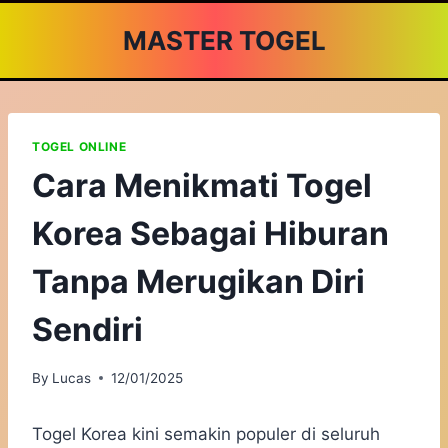
Skip
MASTER TOGEL
to
content
TOGEL ONLINE
Cara Menikmati Togel
Korea Sebagai Hiburan
Tanpa Merugikan Diri
Sendiri
By
Lucas
12/01/2025
Togel Korea kini semakin populer di seluruh