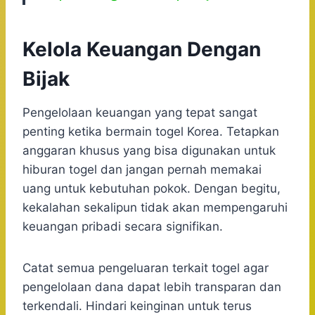
Kelola Keuangan Dengan
Bijak
Pengelolaan keuangan yang tepat sangat
penting ketika bermain togel Korea. Tetapkan
anggaran khusus yang bisa digunakan untuk
hiburan togel dan jangan pernah memakai
uang untuk kebutuhan pokok. Dengan begitu,
kekalahan sekalipun tidak akan mempengaruhi
keuangan pribadi secara signifikan.
Catat semua pengeluaran terkait togel agar
pengelolaan dana dapat lebih transparan dan
terkendali. Hindari keinginan untuk terus