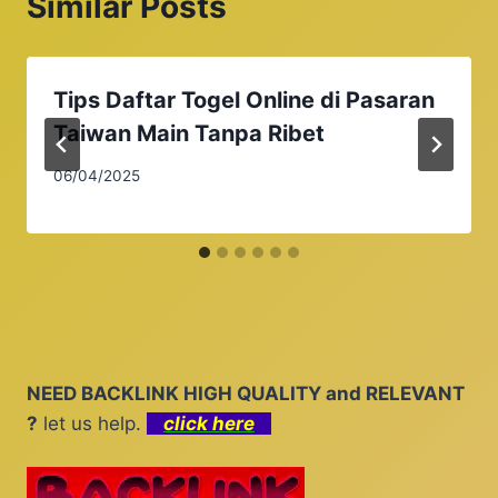
Similar Posts
Tips Daftar Togel Online di Pasaran
Taiwan Main Tanpa Ribet
06/04/2025
NEED BACKLINK HIGH QUALITY and RELEVANT
?
let us help.
click here