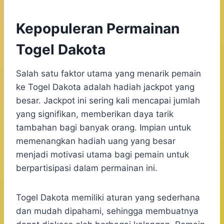
Kepopuleran Permainan
Togel Dakota
Salah satu faktor utama yang menarik pemain
ke Togel Dakota adalah hadiah jackpot yang
besar. Jackpot ini sering kali mencapai jumlah
yang signifikan, memberikan daya tarik
tambahan bagi banyak orang. Impian untuk
memenangkan hadiah uang yang besar
menjadi motivasi utama bagi pemain untuk
berpartisipasi dalam permainan ini.
Togel Dakota memiliki aturan yang sederhana
dan mudah dipahami, sehingga membuatnya