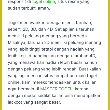
responsif di
togel online
, situs resmi yang
sudah terbukti aman.
Togel menawarkan beragam jenis taruhan,
seperti 2D, 3D, dan 4D. Setiap jenis taruhan
memiliki peluang menang yang berbeda.
Misalnya, taruhan 2D memiliki peluang menang
yang lebih tinggi tetapi dengan hadiah yang
lebih kecil dibandingkan dengan taruhan 4D,
yang menawarkan hadiah lebih besar namun
dengan peluang yang lebih rendah. Buat kalian
yang lagi mencari situs tempat bermain togel
online, kami merekomendasikan untuk kalian
agar bermain di
MASTER TOGEL
, karena
dengan modal sedikit kalian bisa mendapatkan
jackpot yang sangat besar.