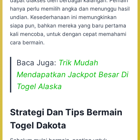
dapat diakses oleh berbagai kalangan. Pemain
hanya perlu memilih angka dan menunggu hasil
undian. Kesederhanaan ini memungkinkan
siapa pun, bahkan mereka yang baru pertama
kali mencoba, untuk dengan cepat memahami
cara bermain.
Baca Juga:
Trik Mudah
Mendapatkan Jackpot Besar Di
Togel Alaska
Strategi Dan Tips Bermain
Togel Dakota