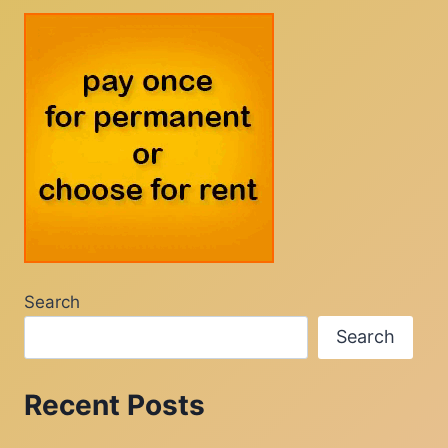
Search
Search
Recent Posts