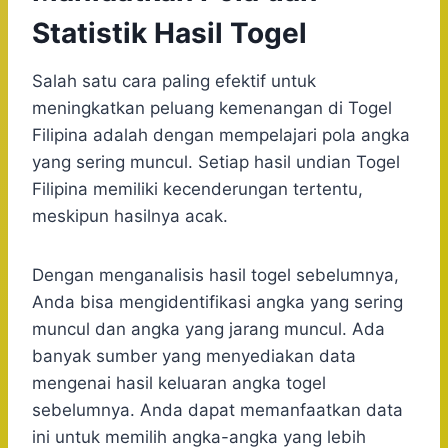
Statistik Hasil Togel
Salah satu cara paling efektif untuk
meningkatkan peluang kemenangan di Togel
Filipina adalah dengan mempelajari pola angka
yang sering muncul. Setiap hasil undian Togel
Filipina memiliki kecenderungan tertentu,
meskipun hasilnya acak.
Dengan menganalisis hasil togel sebelumnya,
Anda bisa mengidentifikasi angka yang sering
muncul dan angka yang jarang muncul. Ada
banyak sumber yang menyediakan data
mengenai hasil keluaran angka togel
sebelumnya. Anda dapat memanfaatkan data
ini untuk memilih angka-angka yang lebih