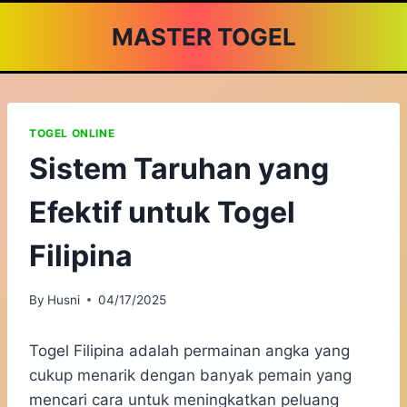
Skip
MASTER TOGEL
to
content
TOGEL ONLINE
Sistem Taruhan yang
Efektif untuk Togel
Filipina
By
Husni
04/17/2025
Togel Filipina adalah permainan angka yang
cukup menarik dengan banyak pemain yang
mencari cara untuk meningkatkan peluang