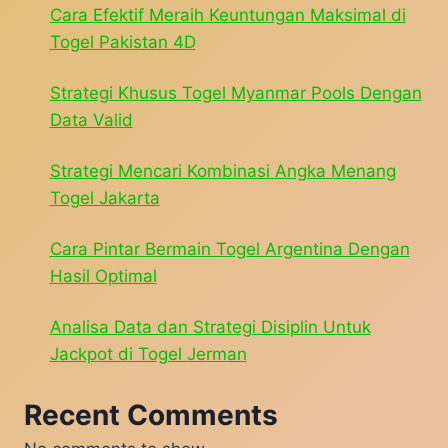
Cara Efektif Meraih Keuntungan Maksimal di
Togel Pakistan 4D
Strategi Khusus Togel Myanmar Pools Dengan
Data Valid
Strategi Mencari Kombinasi Angka Menang
Togel Jakarta
Cara Pintar Bermain Togel Argentina Dengan
Hasil Optimal
Analisa Data dan Strategi Disiplin Untuk
Jackpot di Togel Jerman
Recent Comments