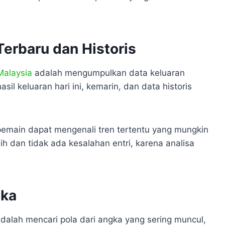
erbaru dan Historis
Malaysia
adalah mengumpulkan data keluaran
asil keluaran hari ini, kemarin, dan data historis
pemain dapat mengenali tren tertentu yang mungkin
h dan tidak ada kesalahan entri, karena analisa
gka
adalah mencari pola dari angka yang sering muncul,