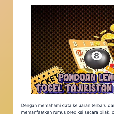
Dengan memahami data keluaran terbaru dan h
memanfaatkan rumus prediksi secara bijak, 