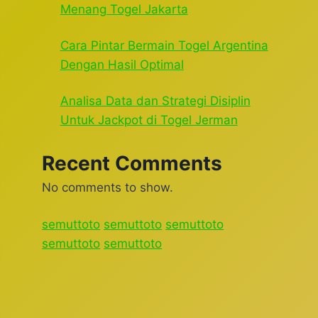
Menang Togel Jakarta
Cara Pintar Bermain Togel Argentina
Dengan Hasil Optimal
Analisa Data dan Strategi Disiplin
Untuk Jackpot di Togel Jerman
Recent Comments
No comments to show.
semuttoto
semuttoto
semuttoto
semuttoto
semuttoto