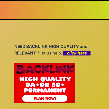
NEED BACKLINK HIGH QUALITY and
RELEVANT ?
let us help.
click here