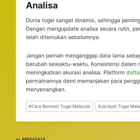
Analisa
Dunia togel sangat dinamis, sehingga penting
Dengan mengupdate analisa secara rutin, pe
telah ditemukan sebelumnya.
Jangan pernah menganggap data lama sebaga
berubah sewaktu-waktu. Konsistensi dalam 
meningkatkan akurasi analisa.
Platform
dafta
permainannya demi memanjakan para pengg
menyenangkan.
Post
#
Cara Bermain Togel Malaysia
#
Jackpot Togel Mala
Tags:
PREVIOUS