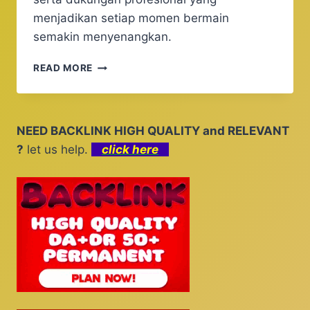
menjadikan setiap momen bermain
semakin menyenangkan.
CARA
READ MORE
JITU
MENDAPATKAN
JACKPOT
BESAR
NEED BACKLINK HIGH QUALITY and RELEVANT
TOGEL
?
let us help.
click here
TOTO
MACAU
4D