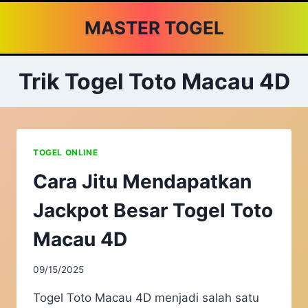
Skip
MASTER TOGEL
to
content
Trik Togel Toto Macau 4D
TOGEL ONLINE
Cara Jitu Mendapatkan
Jackpot Besar Togel Toto
Macau 4D
09/15/2025
Togel Toto Macau 4D menjadi salah satu