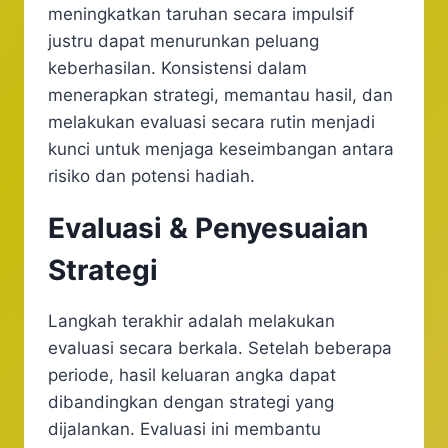
meningkatkan taruhan secara impulsif
justru dapat menurunkan peluang
keberhasilan. Konsistensi dalam
menerapkan strategi, memantau hasil, dan
melakukan evaluasi secara rutin menjadi
kunci untuk menjaga keseimbangan antara
risiko dan potensi hadiah.
Evaluasi & Penyesuaian
Strategi
Langkah terakhir adalah melakukan
evaluasi secara berkala. Setelah beberapa
periode, hasil keluaran angka dapat
dibandingkan dengan strategi yang
dijalankan. Evaluasi ini membantu