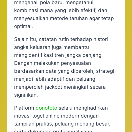
mengenali pola baru, mengetahui
kombinasi mana yang lebih efektif, dan
menyesuaikan metode taruhan agar tetap
optimal.
Selain itu, catatan rutin terhadap histori
angka keluaran juga membantu
mengidentifikasi tren jangka panjang.
Dengan melakukan penyesuaian
berdasarkan data yang diperoleh, strategi
menjadi lebih adaptif dan peluang
memperoleh jackpot meningkat secara
signifikan.
Platform
donototo
selalu menghadirkan
inovasi togel online modern dengan
tampilan praktis, peluang menang besar,
serta dukungan profesional yang