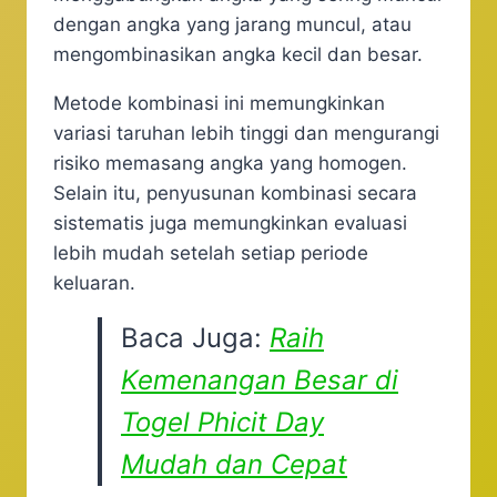
dengan angka yang jarang muncul, atau
mengombinasikan angka kecil dan besar.
Metode kombinasi ini memungkinkan
variasi taruhan lebih tinggi dan mengurangi
risiko memasang angka yang homogen.
Selain itu, penyusunan kombinasi secara
sistematis juga memungkinkan evaluasi
lebih mudah setelah setiap periode
keluaran.
Baca Juga:
Raih
Kemenangan Besar di
Togel Phicit Day
Mudah dan Cepat