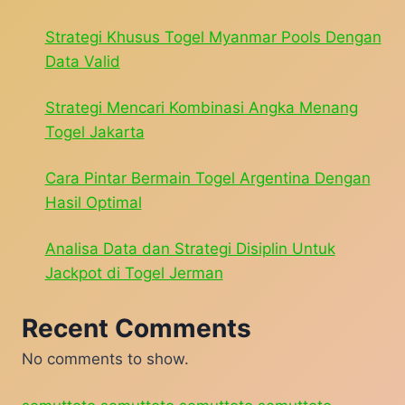
Strategi Khusus Togel Myanmar Pools Dengan
Data Valid
Strategi Mencari Kombinasi Angka Menang
Togel Jakarta
Cara Pintar Bermain Togel Argentina Dengan
Hasil Optimal
Analisa Data dan Strategi Disiplin Untuk
Jackpot di Togel Jerman
Recent Comments
No comments to show.