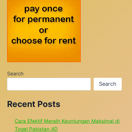
Search
Search
Recent Posts
Cara Efektif Meraih Keuntungan Maksimal di
Togel Pakistan 4D