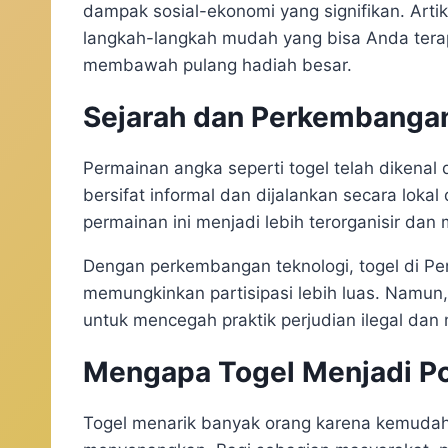
dampak sosial-ekonomi yang signifikan. Artik
langkah-langkah mudah yang bisa Anda terap
membawah pulang hadiah besar.
Sejarah dan Perkembangan
Permainan angka seperti togel telah dikenal 
bersifat informal dan dijalankan secara lokal
permainan ini menjadi lebih terorganisir dan
Dengan perkembangan teknologi, togel di Peru
memungkinkan partisipasi lebih luas. Namun
untuk mencegah praktik perjudian ilegal dan m
Mengapa Togel Menjadi P
Togel menarik banyak orang karena kemuda