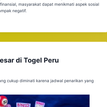
inansial, masyarakat dapat menikmati aspek sosial
ampak negatif.
esar di Togel Peru
yang cukup diminati karena jadwal penarikan yang
.