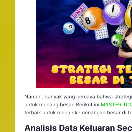
Namun, banyak yang percaya bahwa strateg
untuk menang besar. Berikut ini
MASTER TO
terbaik untuk meriah kemenangan besar di to
Analisis Data Keluaran Se