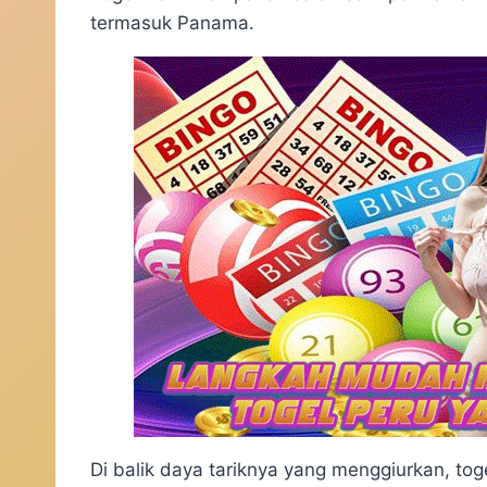
termasuk Panama.
Di balik daya tariknya yang menggiurkan, tog