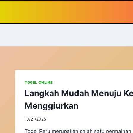
Skip
to
content
TOGEL ONLINE
Langkah Mudah Menuju Ke
Menggiurkan
10/21/2025
Togel Peru merupakan salah satu permainan 