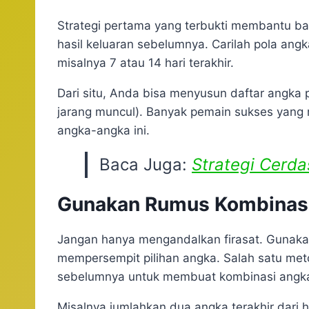
Strategi pertama yang terbukti membantu ba
hasil keluaran sebelumnya. Carilah pola ang
misalnya 7 atau 14 hari terakhir.
Dari situ, Anda bisa menyusun daftar angka 
jarang muncul). Banyak pemain sukses yang
angka-angka ini.
Baca Juga:
Strategi Cerd
Gunakan Rumus Kombinasi
Jangan hanya mengandalkan firasat. Gunak
mempersempit pilihan angka. Salah satu met
sebelumnya untuk membuat kombinasi angka
Misalnya jumlahkan dua angka terakhir dari h