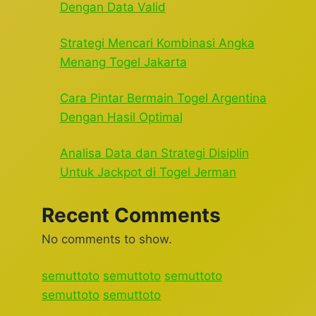
Dengan Data Valid
Strategi Mencari Kombinasi Angka
Menang Togel Jakarta
Cara Pintar Bermain Togel Argentina
Dengan Hasil Optimal
Analisa Data dan Strategi Disiplin
Untuk Jackpot di Togel Jerman
Recent Comments
No comments to show.
semuttoto
semuttoto
semuttoto
semuttoto
semuttoto