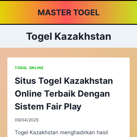
Skip
MASTER TOGEL
to
content
Togel Kazakhstan
TOGEL ONLINE
Situs Togel Kazakhstan
Online Terbaik Dengan
Sistem Fair Play
09/04/2025
Togel Kazakhstan menghadirkan hasil