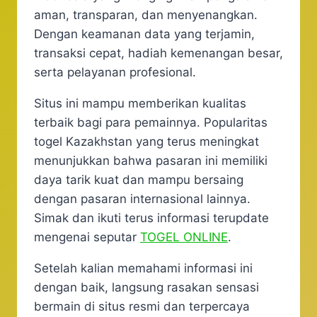
aman, transparan, dan menyenangkan.
Dengan keamanan data yang terjamin,
transaksi cepat, hadiah kemenangan besar,
serta pelayanan profesional.
Situs ini mampu memberikan kualitas
terbaik bagi para pemainnya. Popularitas
togel Kazakhstan yang terus meningkat
menunjukkan bahwa pasaran ini memiliki
daya tarik kuat dan mampu bersaing
dengan pasaran internasional lainnya.
Simak dan ikuti terus informasi terupdate
mengenai seputar
TOGEL ONLINE
.
Setelah kalian memahami informasi ini
dengan baik, langsung rasakan sensasi
bermain di situs resmi dan terpercaya