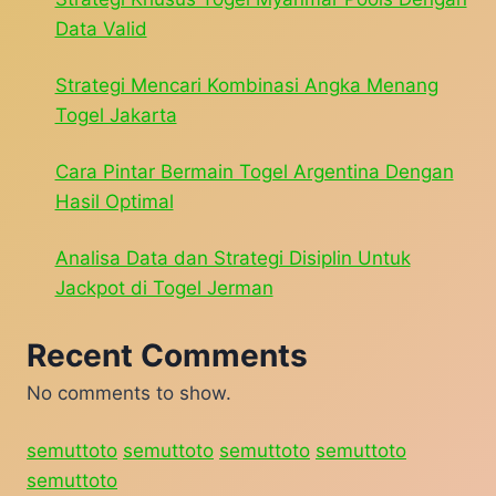
Data Valid
Strategi Mencari Kombinasi Angka Menang
Togel Jakarta
Cara Pintar Bermain Togel Argentina Dengan
Hasil Optimal
Analisa Data dan Strategi Disiplin Untuk
Jackpot di Togel Jerman
Recent Comments
No comments to show.
semuttoto
semuttoto
semuttoto
semuttoto
semuttoto