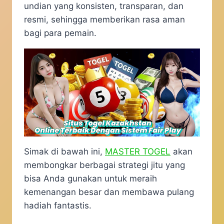
undian yang konsisten, transparan, dan
resmi, sehingga memberikan rasa aman
bagi para pemain.
Simak di bawah ini,
MASTER TOGEL
akan
membongkar berbagai strategi jitu yang
bisa Anda gunakan untuk meraih
kemenangan besar dan membawa pulang
hadiah fantastis.