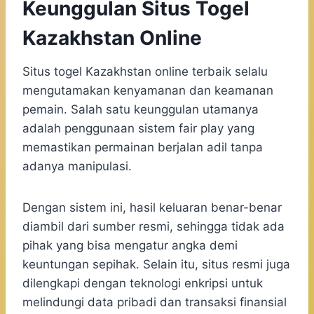
Keunggulan Situs Togel
Kazakhstan Online
Situs togel Kazakhstan online terbaik selalu
mengutamakan kenyamanan dan keamanan
pemain. Salah satu keunggulan utamanya
adalah penggunaan sistem fair play yang
memastikan permainan berjalan adil tanpa
adanya manipulasi.
Dengan sistem ini, hasil keluaran benar-benar
diambil dari sumber resmi, sehingga tidak ada
pihak yang bisa mengatur angka demi
keuntungan sepihak. Selain itu, situs resmi juga
dilengkapi dengan teknologi enkripsi untuk
melindungi data pribadi dan transaksi finansial