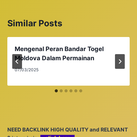
Similar Posts
Mengenal Peran Bandar Togel
Moldova Dalam Permainan
07/03/2025
NEED BACKLINK HIGH QUALITY and RELEVANT