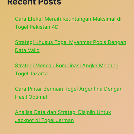
Recent Posts
Cara Efektif Meraih Keuntungan Maksimal di
Togel Pakistan 4D
Strategi Khusus Togel Myanmar Pools Dengan
Data Valid
Strategi Mencari Kombinasi Angka Menang
Togel Jakarta
Cara Pintar Bermain Togel Argentina Dengan
Hasil Optimal
Analisa Data dan Strategi Disiplin Untuk
Jackpot di Togel Jerman