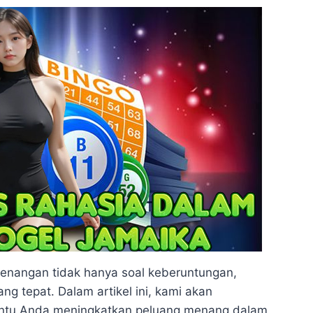
menangan tidak hanya soal keberuntungan,
ng tepat. Dalam artikel ini, kami akan
ntu Anda meningkatkan peluang menang dalam