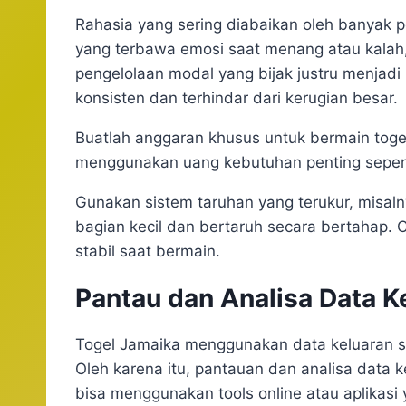
Rahasia yang sering diabaikan oleh banyak 
yang terbawa emosi saat menang atau kalah,
pengelolaan modal yang bijak justru menjadi
konsisten dan terhindar dari kerugian besar.
Buatlah anggaran khusus untuk bermain toge
menggunakan uang kebutuhan penting seperti 
Gunakan sistem taruhan yang terukur, misa
bagian kecil dan bertaruh secara bertahap.
stabil saat bermain.
Pantau dan Analisa Data K
Togel Jamaika menggunakan data keluaran se
Oleh karena itu, pantauan dan analisa data k
bisa menggunakan tools online atau aplikasi