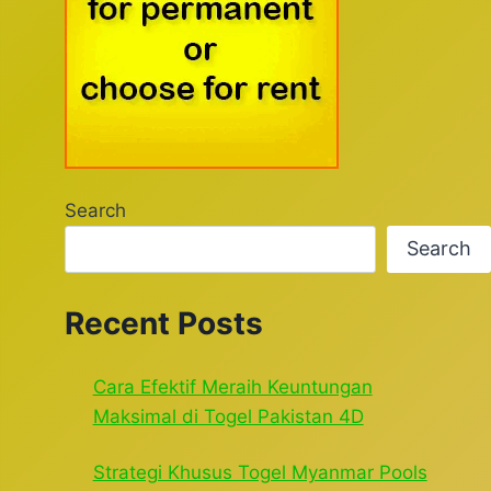
Search
Search
Recent Posts
Cara Efektif Meraih Keuntungan
Maksimal di Togel Pakistan 4D
Strategi Khusus Togel Myanmar Pools