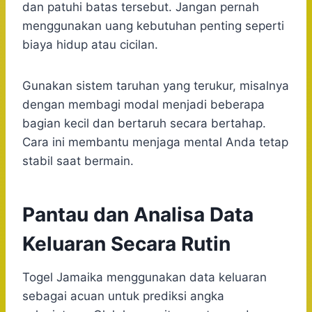
dan patuhi batas tersebut. Jangan pernah
menggunakan uang kebutuhan penting seperti
biaya hidup atau cicilan.
Gunakan sistem taruhan yang terukur, misalnya
dengan membagi modal menjadi beberapa
bagian kecil dan bertaruh secara bertahap.
Cara ini membantu menjaga mental Anda tetap
stabil saat bermain.
Pantau dan Analisa Data
Keluaran Secara Rutin
Togel Jamaika menggunakan data keluaran
sebagai acuan untuk prediksi angka