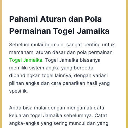
Pahami Aturan dan Pola
Permainan Togel Jamaika
Sebelum mulai bermain, sangat penting untuk
memahami aturan dasar dan pola permainan
Togel Jamaika
. Togel Jamaika biasanya
memiliki sistem angka yang berbeda
dibandingkan togel lainnya, dengan variasi
pilihan angka dan cara penarikan hasil yang
spesifik.
Anda bisa mulai dengan mengamati data
keluaran togel Jamaika sebelumnya. Catat
angka-angka yang sering muncul dan yang