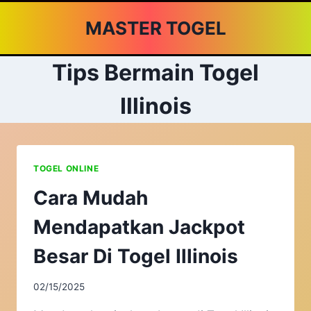
Skip
MASTER TOGEL
to
content
Tips Bermain Togel
Illinois
TOGEL ONLINE
Cara Mudah
Mendapatkan Jackpot
Besar Di Togel Illinois
02/15/2025