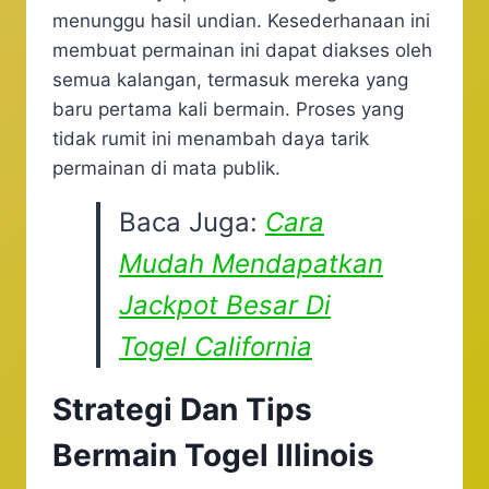
menunggu hasil undian. Kesederhanaan ini
membuat permainan ini dapat diakses oleh
semua kalangan, termasuk mereka yang
baru pertama kali bermain. Proses yang
tidak rumit ini menambah daya tarik
permainan di mata publik.
Baca Juga:
Cara
Mudah Mendapatkan
Jackpot Besar Di
Togel California
Strategi Dan Tips
Bermain Togel Illinois