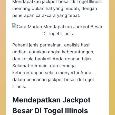
Mendapatkan jackpot besar di Togel Illinois
memang bukan hal yang mudah, dengan
penerapan cara-cara yang tepat.
Pahami jenis permainan, analisis hasil
undian, gunakan angka keberuntungan,
dan kelola bankroll Anda dengan bijak.
Selamat bermain, dan semoga
keberuntungan selalu menyertai Anda
dalam pencarian jackpot besar di Togel
Illinois.
Mendapatkan Jackpot
Besar Di Togel Illinois