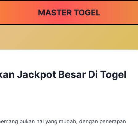
MASTER TOGEL
n Jackpot Besar Di Togel
is memang bukan hal yang mudah, dengan penerapan