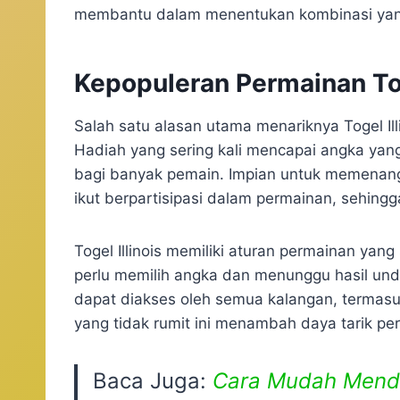
membantu dalam menentukan kombinasi yang
Kepopuleran Permainan Tog
Salah satu alasan utama menariknya Togel Ill
Hadiah yang sering kali mencapai angka yan
bagi banyak pemain. Impian untuk memenang
ikut berpartisipasi dalam permainan, sehing
Togel Illinois memiliki aturan permainan y
perlu memilih angka dan menunggu hasil und
dapat diakses oleh semua kalangan, termasu
yang tidak rumit ini menambah daya tarik pe
Baca Juga:
Cara Mudah Menda