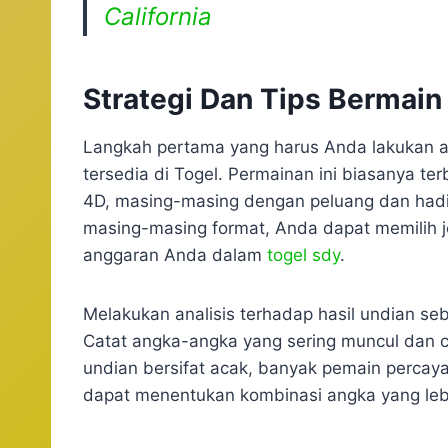
California
Strategi Dan Tips Bermain T
Langkah pertama yang harus Anda lakukan 
tersedia di Togel. Permainan ini biasanya te
4D, masing-masing dengan peluang dan hadi
masing-masing format, Anda dapat memilih j
anggaran Anda dalam
togel sdy
.
Melakukan analisis terhadap hasil undian 
Catat angka-angka yang sering muncul dan cob
undian bersifat acak, banyak pemain percay
dapat menentukan kombinasi angka yang lebi