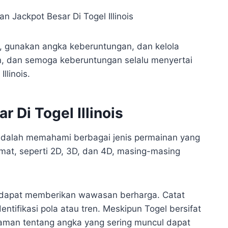
an, gunakan angka keberuntungan, dan kelola
n, dan semoga keberuntungan selalu menyertai
llinois.
 Di Togel Illinois
adalah memahami berbagai jenis permainan yang
at, seperti 2D, 3D, dan 4D, masing-masing
a dapat memberikan wawasan berharga. Catat
tifikasi pola atau tren. Meskipun Togel bersifat
man tentang angka yang sering muncul dapat