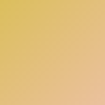
Menang Togel Jepang Dengan
Analisis Angka Sistematis
11/27/2025