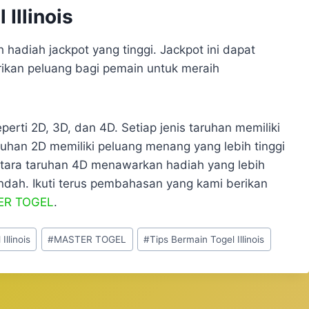
Illinois
 hadiah jackpot yang tinggi. Jackpot ini dapat
ikan peluang bagi pemain untuk meraih
rti 2D, 3D, dan 4D. Setiap jenis taruhan memiliki
uhan 2D memiliki peluang menang yang lebih tinggi
entara taruhan 4D menawarkan hadiah yang lebih
dah. Ikuti terus pembahasan yang kami berikan
ER TOGEL
.
llinois
#
MASTER TOGEL
#
Tips Bermain Togel Illinois