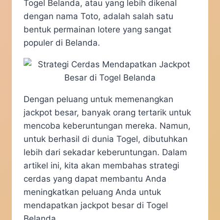
Togel Belanda, atau yang lebih dikenal
dengan nama Toto, adalah salah satu
bentuk permainan lotere yang sangat
populer di Belanda.
Dengan peluang untuk memenangkan
jackpot besar, banyak orang tertarik untuk
mencoba keberuntungan mereka. Namun,
untuk berhasil di dunia Togel, dibutuhkan
lebih dari sekadar keberuntungan. Dalam
artikel ini, kita akan membahas strategi
cerdas yang dapat membantu Anda
meningkatkan peluang Anda untuk
mendapatkan jackpot besar di Togel
Belanda.