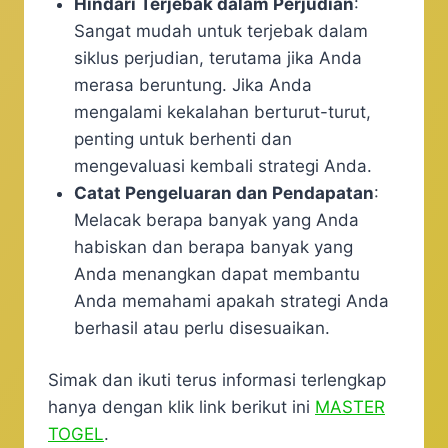
Hindari Terjebak dalam Perjudian
:
Sangat mudah untuk terjebak dalam
siklus perjudian, terutama jika Anda
merasa beruntung. Jika Anda
mengalami kekalahan berturut-turut,
penting untuk berhenti dan
mengevaluasi kembali strategi Anda.
Catat Pengeluaran dan Pendapatan
:
Melacak berapa banyak yang Anda
habiskan dan berapa banyak yang
Anda menangkan dapat membantu
Anda memahami apakah strategi Anda
berhasil atau perlu disesuaikan.
Simak dan ikuti terus informasi terlengkap
hanya dengan klik link berikut ini
MASTER
TOGEL
.