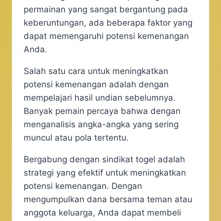
permainan yang sangat bergantung pada
keberuntungan, ada beberapa faktor yang
dapat memengaruhi potensi kemenangan
Anda.
Salah satu cara untuk meningkatkan
potensi kemenangan adalah dengan
mempelajari hasil undian sebelumnya.
Banyak pemain percaya bahwa dengan
menganalisis angka-angka yang sering
muncul atau pola tertentu.
Bergabung dengan sindikat togel adalah
strategi yang efektif untuk meningkatkan
potensi kemenangan. Dengan
mengumpulkan dana bersama teman atau
anggota keluarga, Anda dapat membeli