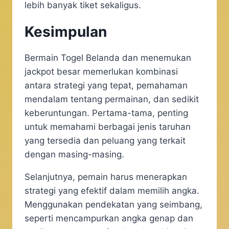
lebih banyak tiket sekaligus.
Kesimpulan
Bermain Togel Belanda dan menemukan
jackpot besar memerlukan kombinasi
antara strategi yang tepat, pemahaman
mendalam tentang permainan, dan sedikit
keberuntungan. Pertama-tama, penting
untuk memahami berbagai jenis taruhan
yang tersedia dan peluang yang terkait
dengan masing-masing.
Selanjutnya, pemain harus menerapkan
strategi yang efektif dalam memilih angka.
Menggunakan pendekatan yang seimbang,
seperti mencampurkan angka genap dan