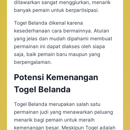
ditawarkan sangat menggiurkan, menarik
banyak pemain untuk berpartisipasi.
Togel Belanda dikenal karena
kesederhanaan cara bermainnya. Aturan
yang jelas dan mudah dipahami membuat
permainan ini dapat diakses oleh siapa
saja, baik pemain baru maupun yang
berpengalaman.
Potensi Kemenangan
Togel Belanda
Togel Belanda merupakan salah satu
permainan judi yang menawarkan peluang
menarik bagi pemain untuk meraih
kemenangan besar. Meskipun Togel adalah