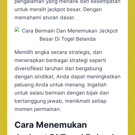
pengalaman yang menarik dan kesempatan
untuk meraih jackpot besar. Dengan
memahami aturan dasar.
Memilih angka secara strategis, dan
menerapkan berbagai strategi seperti
diversifikasi taruhan dan bergabung
dengan sindikat, Anda dapat meningkatkan
peluang Anda untuk menang. Ingatlah
untuk selalu bermain dengan bijak dan
bertanggung jawab, menikmati setiap
momen permainan.
Cara Menemukan