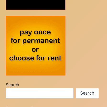
Search
Search