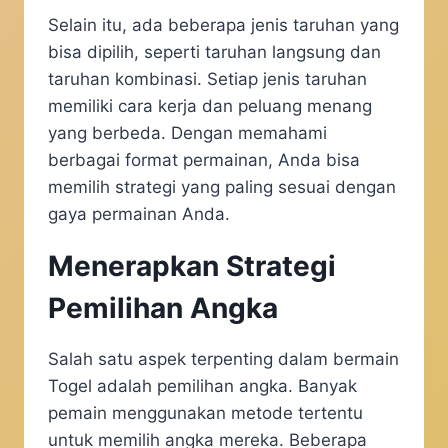
Selain itu, ada beberapa jenis taruhan yang
bisa dipilih, seperti taruhan langsung dan
taruhan kombinasi. Setiap jenis taruhan
memiliki cara kerja dan peluang menang
yang berbeda. Dengan memahami
berbagai format permainan, Anda bisa
memilih strategi yang paling sesuai dengan
gaya permainan Anda.
Menerapkan Strategi
Pemilihan Angka
Salah satu aspek terpenting dalam bermain
Togel adalah pemilihan angka. Banyak
pemain menggunakan metode tertentu
untuk memilih angka mereka. Beberapa