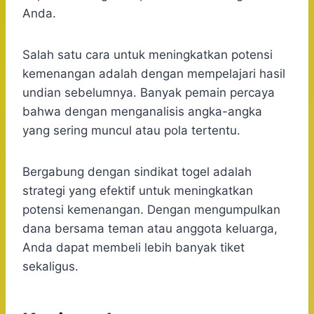
Anda.
Salah satu cara untuk meningkatkan potensi
kemenangan adalah dengan mempelajari hasil
undian sebelumnya. Banyak pemain percaya
bahwa dengan menganalisis angka-angka
yang sering muncul atau pola tertentu.
Bergabung dengan sindikat togel adalah
strategi yang efektif untuk meningkatkan
potensi kemenangan. Dengan mengumpulkan
dana bersama teman atau anggota keluarga,
Anda dapat membeli lebih banyak tiket
sekaligus.