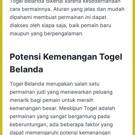
Togel Belanda dikenal karena kesederhanaan
cara bermainnya. Aturan yang jelas dan mudah
dipahami membuat permainan ini dapat
diakses oleh siapa saja, baik pemain baru
maupun yang berpengalaman.
Potensi Kemenangan Togel
Belanda
Togel Belanda merupakan salah satu
permainan judi yang menawarkan peluang
menarik bagi pemain untuk meraih
kemenangan besar. Meskipun Togel adalah
permainan yang sangat bergantung pada
keberuntungan, ada beberapa faktor yang
dapat memengaruhi potensi kemenangan