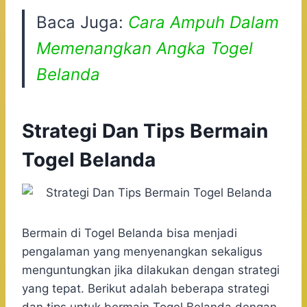
Baca Juga:
Cara Ampuh Dalam
Memenangkan Angka Togel
Belanda
Strategi Dan Tips Bermain
Togel Belanda
Bermain di Togel Belanda bisa menjadi
pengalaman yang menyenangkan sekaligus
menguntungkan jika dilakukan dengan strategi
yang tepat. Berikut adalah beberapa strategi
dan tips untuk bermain Togel Belanda dengan