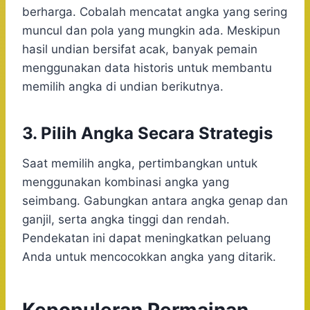
berharga. Cobalah mencatat angka yang sering
muncul dan pola yang mungkin ada. Meskipun
hasil undian bersifat acak, banyak pemain
menggunakan data historis untuk membantu
memilih angka di undian berikutnya.
3. Pilih Angka Secara Strategis
Saat memilih angka, pertimbangkan untuk
menggunakan kombinasi angka yang
seimbang. Gabungkan antara angka genap dan
ganjil, serta angka tinggi dan rendah.
Pendekatan ini dapat meningkatkan peluang
Anda untuk mencocokkan angka yang ditarik.
Kepopuleran Permainan