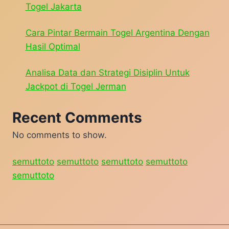
Togel Jakarta
Cara Pintar Bermain Togel Argentina Dengan
Hasil Optimal
Analisa Data dan Strategi Disiplin Untuk
Jackpot di Togel Jerman
Recent Comments
No comments to show.
semuttoto
semuttoto
semuttoto
semuttoto
semuttoto