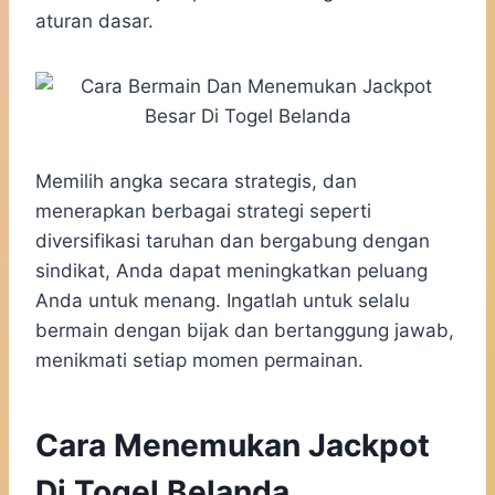
aturan dasar.
Memilih angka secara strategis, dan
menerapkan berbagai strategi seperti
diversifikasi taruhan dan bergabung dengan
sindikat, Anda dapat meningkatkan peluang
Anda untuk menang. Ingatlah untuk selalu
bermain dengan bijak dan bertanggung jawab,
menikmati setiap momen permainan.
Cara Menemukan Jackpot
Di Togel Belanda