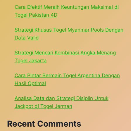
Cara Efektif Meraih Keuntungan Maksimal di
Togel Pakistan 4D
Strategi Khusus Togel Myanmar Pools Dengan
Data Valid
Strategi Mencari Kombinasi Angka Menang
Togel Jakarta
Cara Pintar Bermain Togel Argentina Dengan
Hasil Optimal
Analisa Data dan Strategi Disiplin Untuk
Jackpot di Togel Jerman
Recent Comments