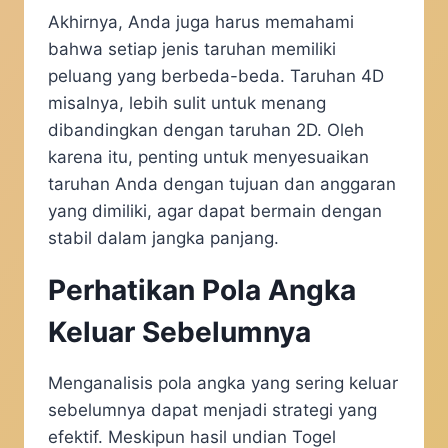
Akhirnya, Anda juga harus memahami
bahwa setiap jenis taruhan memiliki
peluang yang berbeda-beda. Taruhan 4D
misalnya, lebih sulit untuk menang
dibandingkan dengan taruhan 2D. Oleh
karena itu, penting untuk menyesuaikan
taruhan Anda dengan tujuan dan anggaran
yang dimiliki, agar dapat bermain dengan
stabil dalam jangka panjang.
Perhatikan Pola Angka
Keluar Sebelumnya
Menganalisis pola angka yang sering keluar
sebelumnya dapat menjadi strategi yang
efektif. Meskipun hasil undian Togel