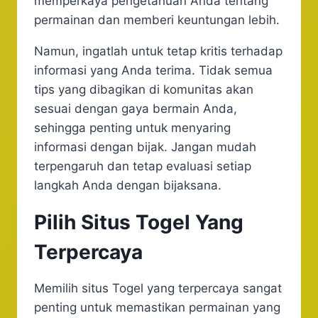
memperkaya pengetahuan Anda tentang
permainan dan memberi keuntungan lebih.
Namun, ingatlah untuk tetap kritis terhadap
informasi yang Anda terima. Tidak semua
tips yang dibagikan di komunitas akan
sesuai dengan gaya bermain Anda,
sehingga penting untuk menyaring
informasi dengan bijak. Jangan mudah
terpengaruh dan tetap evaluasi setiap
langkah Anda dengan bijaksana.
Pilih Situs Togel Yang
Terpercaya
Memilih situs Togel yang terpercaya sangat
penting untuk memastikan permainan yang