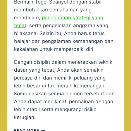
Bermain Togel Spanyol dengan stabil
membutuhkan pemahaman yang
mendalam,
penggunaan strategi yang
tepat
, serta pengelolaan anggaran yang
bijaksana. Selain itu, Anda harus terus
belajar dari pengalaman kemenangan dan
kekalahan untuk memperbaiki diri.
Dengan disiplin dalam menerapkan teknik
dasar yang tepat, Anda akan semakin
percaya diri dan memiliki peluang yang
lebih besar untuk meraih kemenangan.
Kombinasikan semua elemen tersebut dan
Anda dapat menikmati permainan dengan
lebih stabil serta mengurangi risiko
kerugian.
TEKNIK
READ MORE