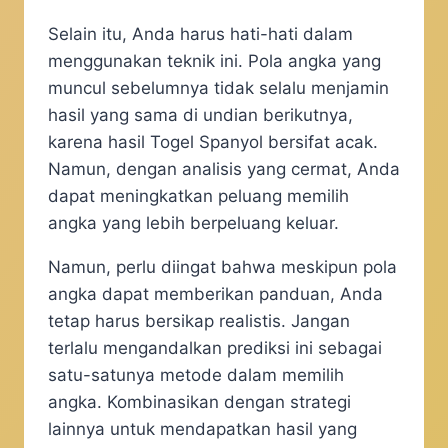
Selain itu, Anda harus hati-hati dalam
menggunakan teknik ini. Pola angka yang
muncul sebelumnya tidak selalu menjamin
hasil yang sama di undian berikutnya,
karena hasil Togel Spanyol bersifat acak.
Namun, dengan analisis yang cermat, Anda
dapat meningkatkan peluang memilih
angka yang lebih berpeluang keluar.
Namun, perlu diingat bahwa meskipun pola
angka dapat memberikan panduan, Anda
tetap harus bersikap realistis. Jangan
terlalu mengandalkan prediksi ini sebagai
satu-satunya metode dalam memilih
angka. Kombinasikan dengan strategi
lainnya untuk mendapatkan hasil yang