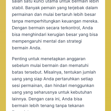
salah satu kunci utama untuk bermain lebih
stabil. Banyak pemain yang terjebak dalam
permainan dan mulai bertaruh lebih besar
tanpa memperhitungkan keuangan mereka.
Dengan bermain secara terkontrol, Anda
bisa menghindari kerugian besar yang bisa
mempengaruhi mental dan strategi
bermain Anda.
Penting untuk menetapkan anggaran
sebelum mulai bermain dan mematuhi
batas tersebut. Misalnya, tentukan jumlah
uang yang siap Anda pertaruhkan setiap
sesi permainan, dan hindari menggunkan
uang yang seharusnya untuk kebutuhan
lainnya. Dengan cara ini, Anda bisa
bermain lebih tenang tanpa tekanan