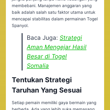
membebani. Manajemen anggaran yang
baik adalah salah satu faktor utama untuk
mencapai stabilitas dalam permainan Togel
Spanyol.
Baca Juga:
Strategi
Aman Mengejar Hasil
Besar di Togel
Somalia
Tentukan Strategi
Taruhan Yang Sesuai
Setiap pemain memiliki gaya bermain yang
berbeda. Ada yang lebih suka memasang