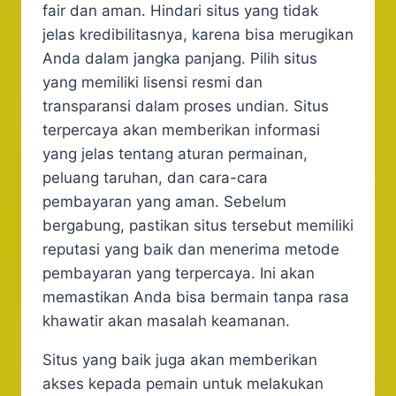
fair dan aman. Hindari situs yang tidak
jelas kredibilitasnya, karena bisa merugikan
Anda dalam jangka panjang. Pilih situs
yang memiliki lisensi resmi dan
transparansi dalam proses undian. Situs
terpercaya akan memberikan informasi
yang jelas tentang aturan permainan,
peluang taruhan, dan cara-cara
pembayaran yang aman. Sebelum
bergabung, pastikan situs tersebut memiliki
reputasi yang baik dan menerima metode
pembayaran yang terpercaya. Ini akan
memastikan Anda bisa bermain tanpa rasa
khawatir akan masalah keamanan.
Situs yang baik juga akan memberikan
akses kepada pemain untuk melakukan