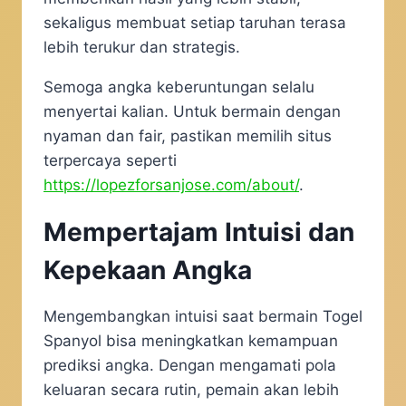
sekaligus membuat setiap taruhan terasa
lebih terukur dan strategis.
Semoga angka keberuntungan selalu
menyertai kalian. Untuk bermain dengan
nyaman dan fair, pastikan memilih situs
terpercaya seperti
https://lopezforsanjose.com/about/
.
Mempertajam Intuisi dan
Kepekaan Angka
Mengembangkan intuisi saat bermain Togel
Spanyol bisa meningkatkan kemampuan
prediksi angka. Dengan mengamati pola
keluaran secara rutin, pemain akan lebih