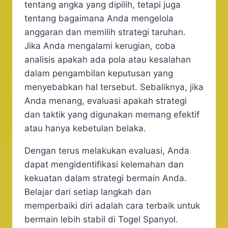
tentang angka yang dipilih, tetapi juga
tentang bagaimana Anda mengelola
anggaran dan memilih strategi taruhan.
Jika Anda mengalami kerugian, coba
analisis apakah ada pola atau kesalahan
dalam pengambilan keputusan yang
menyebabkan hal tersebut. Sebaliknya, jika
Anda menang, evaluasi apakah strategi
dan taktik yang digunakan memang efektif
atau hanya kebetulan belaka.
Dengan terus melakukan evaluasi, Anda
dapat mengidentifikasi kelemahan dan
kekuatan dalam strategi bermain Anda.
Belajar dari setiap langkah dan
memperbaiki diri adalah cara terbaik untuk
bermain lebih stabil di Togel Spanyol.