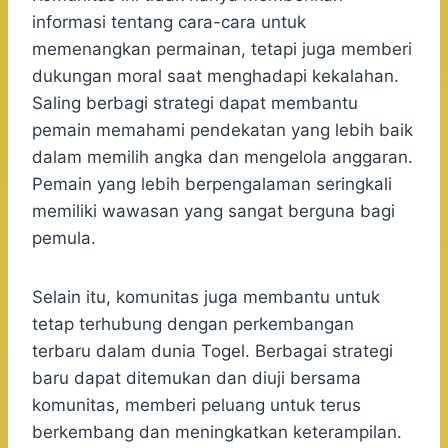
informasi tentang cara-cara untuk
memenangkan permainan, tetapi juga memberi
dukungan moral saat menghadapi kekalahan.
Saling berbagi strategi dapat membantu
pemain memahami pendekatan yang lebih baik
dalam memilih angka dan mengelola anggaran.
Pemain yang lebih berpengalaman seringkali
memiliki wawasan yang sangat berguna bagi
pemula.
Selain itu, komunitas juga membantu untuk
tetap terhubung dengan perkembangan
terbaru dalam dunia Togel. Berbagai strategi
baru dapat ditemukan dan diuji bersama
komunitas, memberi peluang untuk terus
berkembang dan meningkatkan keterampilan.