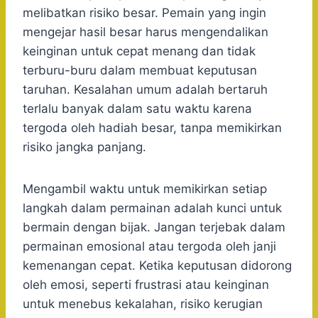
melibatkan risiko besar. Pemain yang ingin
mengejar hasil besar harus mengendalikan
keinginan untuk cepat menang dan tidak
terburu-buru dalam membuat keputusan
taruhan. Kesalahan umum adalah bertaruh
terlalu banyak dalam satu waktu karena
tergoda oleh hadiah besar, tanpa memikirkan
risiko jangka panjang.
Mengambil waktu untuk memikirkan setiap
langkah dalam permainan adalah kunci untuk
bermain dengan bijak. Jangan terjebak dalam
permainan emosional atau tergoda oleh janji
kemenangan cepat. Ketika keputusan didorong
oleh emosi, seperti frustrasi atau keinginan
untuk menebus kekalahan, risiko kerugian