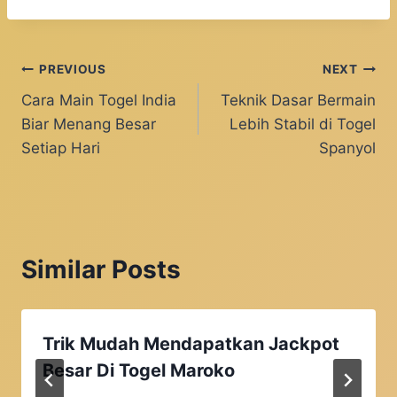
Post
PREVIOUS
NEXT
Cara Main Togel India
Teknik Dasar Bermain
navigation
Biar Menang Besar
Lebih Stabil di Togel
Setiap Hari
Spanyol
Similar Posts
Trik Mudah Mendapatkan Jackpot
Besar Di Togel Maroko