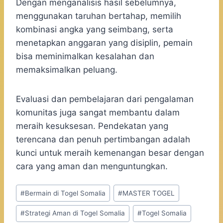
Dengan menganalisis hasil sebelumnya,
menggunakan taruhan bertahap, memilih
kombinasi angka yang seimbang, serta
menetapkan anggaran yang disiplin, pemain
bisa meminimalkan kesalahan dan
memaksimalkan peluang.
Evaluasi dan pembelajaran dari pengalaman
komunitas juga sangat membantu dalam
meraih kesuksesan. Pendekatan yang
terencana dan penuh pertimbangan adalah
kunci untuk meraih kemenangan besar dengan
cara yang aman dan menguntungkan.
Post
#
Bermain di Togel Somalia
#
MASTER TOGEL
Tags:
#
Strategi Aman di Togel Somalia
#
Togel Somalia