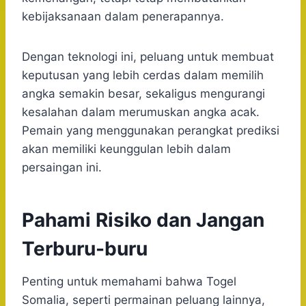
kebijaksanaan dalam penerapannya.
Dengan teknologi ini, peluang untuk membuat
keputusan yang lebih cerdas dalam memilih
angka semakin besar, sekaligus mengurangi
kesalahan dalam merumuskan angka acak.
Pemain yang menggunakan perangkat prediksi
akan memiliki keunggulan lebih dalam
persaingan ini.
Pahami Risiko dan Jangan
Terburu-buru
Penting untuk memahami bahwa Togel
Somalia, seperti permainan peluang lainnya,