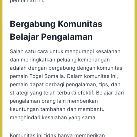
permainan ini.
Bergabung Komunitas
Belajar Pengalaman
Salah satu cara untuk mengurangi kesalahan
dan meningkatkan peluang kemenangan
adalah dengan bergabung dengan komunitas
pemain Togel Somalia. Dalam komunitas ini,
pemain dapat berbagi pengalaman, tips, dan
strategi yang telah terbukti efektif. Belajar dari
pengalaman orang lain memberikan
keuntungan tambahan dan membantu
menghindari kesalahan yang sama.
Komunitas ini tidak hanya memberikan