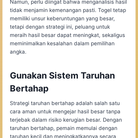
Namun, perlu diingat bahwa menganalisis hasil
tidak menjamin kemenangan pasti. Togel tetap
memiliki unsur keberuntungan yang besar,
tetapi dengan strategi ini, peluang untuk
meraih hasil besar dapat meningkat, sekaligus
meminimalkan kesalahan dalam pemilihan
angka.
Gunakan Sistem Taruhan
Bertahap
Strategi taruhan bertahap adalah salah satu
cara aman untuk mengejar hasil besar tanpa
terjebak dalam risiko kerugian besar. Dengan
taruhan bertahap, pemain memulai dengan
taruhan kecil dan meningkatkannya secara