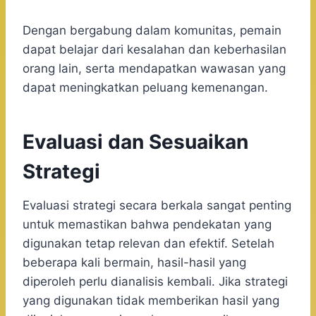
Dengan bergabung dalam komunitas, pemain
dapat belajar dari kesalahan dan keberhasilan
orang lain, serta mendapatkan wawasan yang
dapat meningkatkan peluang kemenangan.
Evaluasi dan Sesuaikan
Strategi
Evaluasi strategi secara berkala sangat penting
untuk memastikan bahwa pendekatan yang
digunakan tetap relevan dan efektif. Setelah
beberapa kali bermain, hasil-hasil yang
diperoleh perlu dianalisis kembali. Jika strategi
yang digunakan tidak memberikan hasil yang