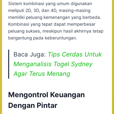
Sistem kombinasi yang umum digunakan
meliputi 2D, 3D, dan 4D, masing-masing
memiliki peluang kemenangan yang berbeda.
Kombinasi yang tepat dapat memperbesar
peluang sukses, meskipun hasil akhirnya tetap
bergantung pada keberuntungan.
Baca Juga:
Tips Cerdas Untuk
Menganalisis Togel Sydney
Agar Terus Menang
Mengontrol Keuangan
Dengan Pintar