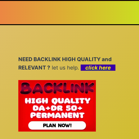
NEED BACKLINK HIGH QUALITY and
RELEVANT ?
let us help.
click here