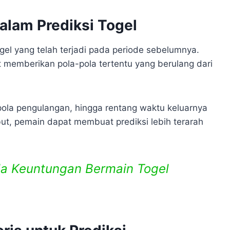
dalam Prediksi Togel
ogel yang telah terjadi pada periode sebelumnya.
t memberikan pola-pola tertentu yang berulang dari
pola pengulangan, hingga rentang waktu keluarnya
ut, pemain dapat membuat prediksi lebih terarah
a Keuntungan Bermain Togel