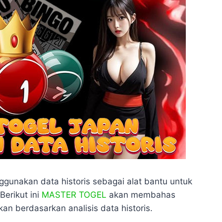
gunakan data historis sebagai alat bantu untuk
erikut ini
MASTER TOGEL
akan membahas
an berdasarkan analisis data historis.