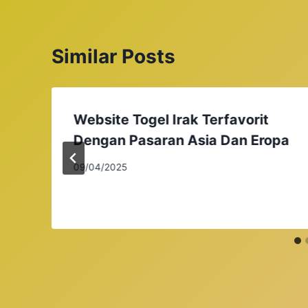
Similar Posts
Website Togel Irak Terfavorit
Dengan Pasaran Asia Dan Eropa
09/04/2025