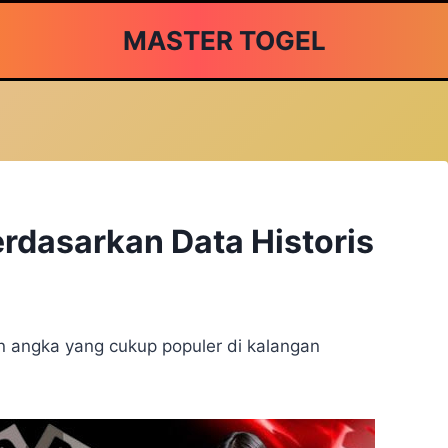
MASTER TOGEL
erdasarkan Data Historis
 angka yang cukup populer di kalangan