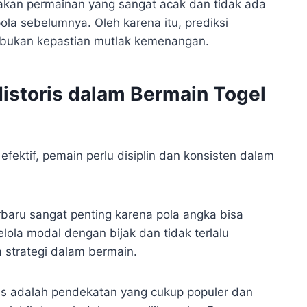
akan permainan yang sangat acak dan tidak ada
la sebelumnya. Oleh karena itu, prediksi
, bukan kepastian mutlak kemenangan.
istoris dalam Bermain Togel
 efektif, pemain perlu disiplin dan konsisten dalam
baru sangat penting karena pola angka bisa
elola modal dengan bijak dan tidak terlalu
 strategi dalam bermain.
ris adalah pendekatan yang cukup populer dan