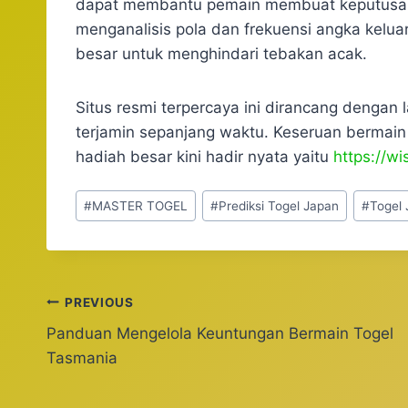
dapat membantu pemain membuat keputusan 
menganalisis pola dan frekuensi angka kelua
besar untuk menghindari tebakan acak.
Situs resmi terpercaya ini dirancang dengan
terjamin sepanjang waktu. Keseruan bermai
hadiah besar kini hadir nyata yaitu
https://w
Post
#
MASTER TOGEL
#
Prediksi Togel Japan
#
Togel
Tags:
Post
PREVIOUS
Panduan Mengelola Keuntungan Bermain Togel
navigation
Tasmania