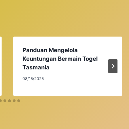
Panduan Mengelola
Keuntungan Bermain Togel
Tasmania
08/15/2025