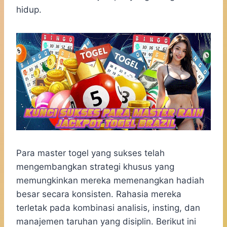
hidup.
Para master togel yang sukses telah
mengembangkan strategi khusus yang
memungkinkan mereka memenangkan hadiah
besar secara konsisten. Rahasia mereka
terletak pada kombinasi analisis, insting, dan
manajemen taruhan yang disiplin. Berikut ini