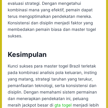
evaluasi strategi. Dengan mengetahui
kombinasi mana yang efektif, pemain dapat
terus mengoptimalkan pendekatan mereka.
Konsistensi dan disiplin menjadi faktor yang
membedakan pemain biasa dan master togel
sukses.
Kesimpulan
Kunci sukses para master togel Brazil terletak
pada kombinasi analisis pola keluaran, insting
yang matang, strategi taruhan yang terukur,
pemanfaatan teknologi, serta konsistensi dan
disiplin. Dengan memahami sistem permainan
dan menerapkan pendekatan ini, peluang
meraih jackpot besar di
gta togel
menjadi lebih