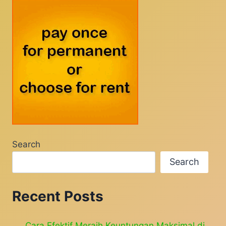
Search
Search
Recent Posts
Cara Efektif Meraih Keuntungan Maksimal di