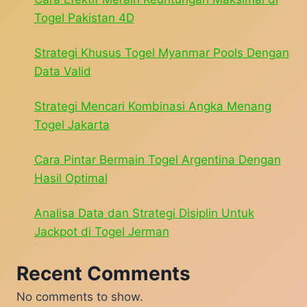
Togel Pakistan 4D
Strategi Khusus Togel Myanmar Pools Dengan
Data Valid
Strategi Mencari Kombinasi Angka Menang
Togel Jakarta
Cara Pintar Bermain Togel Argentina Dengan
Hasil Optimal
Analisa Data dan Strategi Disiplin Untuk
Jackpot di Togel Jerman
Recent Comments
No comments to show.