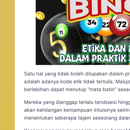
Satu hal yang tidak boleh dilupakan dalam 
adalah adanya kode etik tidak tertulis. Ma
berlebihan dapat menutup “mata batin” seseo
Mereka yang dianggap terlalu terobsesi hin
akan kehilangan kemampuan intuisinya seiring
menentukan seberapa tajam seseorang dala