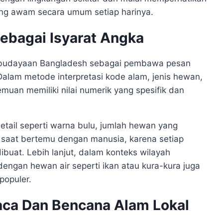
rang awam secara umum setiap harinya.
ebagai Isyarat Angka
budayaan Bangladesh sebagai pembawa pesan
alam metode interpretasi kode alam, jenis hewan,
emuan memiliki nilai numerik yang spesifik dan
tail seperti warna bulu, jumlah hewan yang
ut saat bertemu dengan manusia, karena setiap
ibuat. Lebih lanjut, dalam konteks wilayah
dengan hewan air seperti ikan atau kura-kura juga
populer.
aca Dan Bencana Alam Lokal