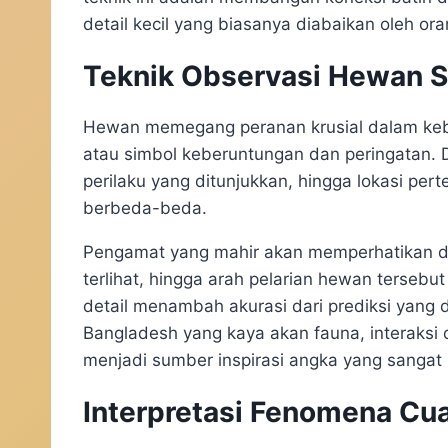
detail kecil yang biasanya diabaikan oleh o
Teknik Observasi Hewan S
Hewan memegang peranan krusial dalam ke
atau simbol keberuntungan dan peringatan. D
perilaku yang ditunjukkan, hingga lokasi pert
berbeda-beda.
Pengamat yang mahir akan memperhatikan de
terlihat, hingga arah pelarian hewan terseb
detail menambah akurasi dari prediksi yang d
Bangladesh yang kaya akan fauna, interaksi 
menjadi sumber inspirasi angka yang sangat 
Interpretasi Fenomena Cu