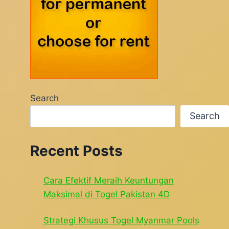
Search
Search
Recent Posts
Cara Efektif Meraih Keuntungan
Maksimal di Togel Pakistan 4D
Strategi Khusus Togel Myanmar Pools