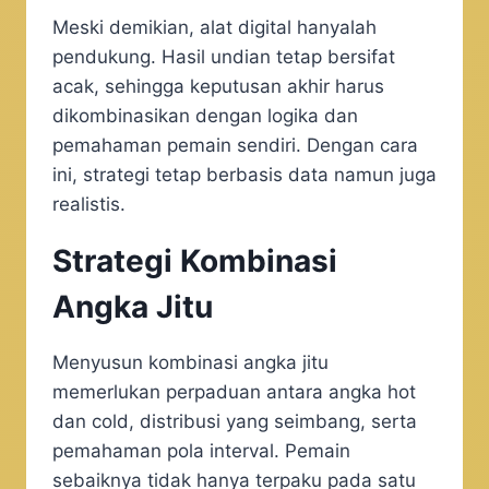
Meski demikian, alat digital hanyalah
pendukung. Hasil undian tetap bersifat
acak, sehingga keputusan akhir harus
dikombinasikan dengan logika dan
pemahaman pemain sendiri. Dengan cara
ini, strategi tetap berbasis data namun juga
realistis.
Strategi Kombinasi
Angka Jitu
Menyusun kombinasi angka jitu
memerlukan perpaduan antara angka hot
dan cold, distribusi yang seimbang, serta
pemahaman pola interval. Pemain
sebaiknya tidak hanya terpaku pada satu