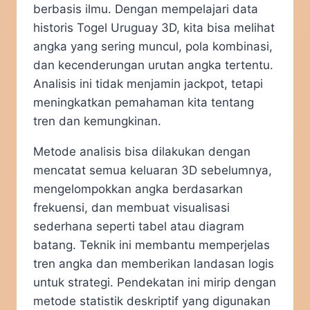
berbasis ilmu. Dengan mempelajari data
historis Togel Uruguay 3D, kita bisa melihat
angka yang sering muncul, pola kombinasi,
dan kecenderungan urutan angka tertentu.
Analisis ini tidak menjamin jackpot, tetapi
meningkatkan pemahaman kita tentang
tren dan kemungkinan.
Metode analisis bisa dilakukan dengan
mencatat semua keluaran 3D sebelumnya,
mengelompokkan angka berdasarkan
frekuensi, dan membuat visualisasi
sederhana seperti tabel atau diagram
batang. Teknik ini membantu memperjelas
tren angka dan memberikan landasan logis
untuk strategi. Pendekatan ini mirip dengan
metode statistik deskriptif yang digunakan