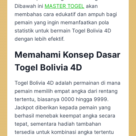
Dibawah ini
MASTER TOGEL
akan
membahas cara edukatif dan ampuh bagi
pemain yang ingin memanfaatkan pola
statistik untuk bermain Togel Bolivia 4D
dengan lebih efektif.
Memahami Konsep Dasar
Togel Bolivia 4D
Togel Bolivia 4D adalah permainan di mana
pemain memilih empat angka dari rentang
tertentu, biasanya 0000 hingga 9999.
Jackpot diberikan kepada pemain yang
berhasil menebak keempat angka secara
tepat, sementara hadiah tambahan
tersedia untuk kombinasi angka tertentu