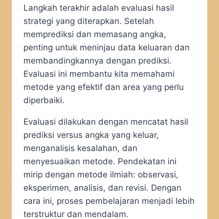
Langkah terakhir adalah evaluasi hasil
strategi yang diterapkan. Setelah
memprediksi dan memasang angka,
penting untuk meninjau data keluaran dan
membandingkannya dengan prediksi.
Evaluasi ini membantu kita memahami
metode yang efektif dan area yang perlu
diperbaiki.
Evaluasi dilakukan dengan mencatat hasil
prediksi versus angka yang keluar,
menganalisis kesalahan, dan
menyesuaikan metode. Pendekatan ini
mirip dengan metode ilmiah: observasi,
eksperimen, analisis, dan revisi. Dengan
cara ini, proses pembelajaran menjadi lebih
terstruktur dan mendalam.