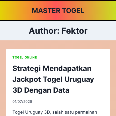
Skip
MASTER TOGEL
to
content
Author: Fektor
TOGEL ONLINE
Strategi Mendapatkan
Jackpot Togel Uruguay
3D Dengan Data
01/07/2026
Togel Uruguay 3D, salah satu permainan