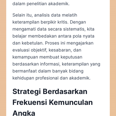
dalam penelitian akademik.
Selain itu, analisis data melatih
keterampilan berpikir kritis. Dengan
mengamati data secara sistematis, kita
belajar membedakan antara pola nyata
dan kebetulan. Proses ini mengajarkan
evaluasi objektif, kesabaran, dan
kemampuan membuat keputusan
berdasarkan informasi, keterampilan yang
bermanfaat dalam banyak bidang
kehidupan profesional dan akademik.
Strategi Berdasarkan
Frekuensi Kemunculan
Angka