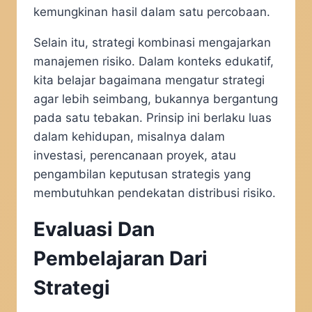
kemungkinan hasil dalam satu percobaan.
Selain itu, strategi kombinasi mengajarkan
manajemen risiko. Dalam konteks edukatif,
kita belajar bagaimana mengatur strategi
agar lebih seimbang, bukannya bergantung
pada satu tebakan. Prinsip ini berlaku luas
dalam kehidupan, misalnya dalam
investasi, perencanaan proyek, atau
pengambilan keputusan strategis yang
membutuhkan pendekatan distribusi risiko.
Evaluasi Dan
Pembelajaran Dari
Strategi