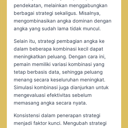
pendekatan, melainkan menggabungkan
berbagai strategi sekaligus. Misalnya,
mengombinasikan angka dominan dengan
angka yang sudah lama tidak muncul.
Selain itu, strategi pembagian angka ke
dalam beberapa kombinasi kecil dapat
meningkatkan peluang. Dengan cara ini,
pemain memiliki variasi kombinasi yang
tetap berbasis data, sehingga peluang
menang secara keseluruhan meningkat.
Simulasi kombinasi juga dianjurkan untuk
mengevaluasi efektivitas sebelum
memasang angka secara nyata.
Konsistensi dalam penerapan strategi
menjadi faktor kunci. Mengubah strategi