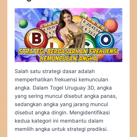
Salah satu strategi dasar adalah
memperhatikan frekuensi kemunculan
angka. Dalam Togel Uruguay 3D, angka
yang sering muncul disebut angka panas,
sedangkan angka yang jarang muncul
disebut angka dingin. Mengidentifikasi
kedua kategori ini membantu dalam
memilih angka untuk strategi prediksi.