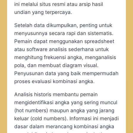
ini melalui situs resmi atau arsip hasil
undian yang terpercaya.
Setelah data dikumpulkan, penting untuk
menyusunnya secara rapi dan sistematis.
Pemain dapat menggunakan spreadsheet
atau software analisis sederhana untuk
menghitung frekuensi angka, menganalisis
pola, dan membuat diagram visual.
Penyusunan data yang baik mempermudah
proses evaluasi kombinasi angka.
Analisis historis membantu pemain
mengidentifikasi angka yang sering muncul
(hot numbers) maupun angka yang jarang
keluar (cold numbers). Informasi ini menjadi
dasar dalam merancang kombinasi angka