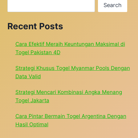
Search
Recent Posts
Cara Efektif Meraih Keuntungan Maksimal di
Togel Pakistan 4D
Strategi Khusus Togel Myanmar Pools Dengan
Data Valid
Strategi Mencari Kombinasi Angka Menang
Togel Jakarta
Cara Pintar Bermain Togel Argentina Dengan
Hasil Optimal