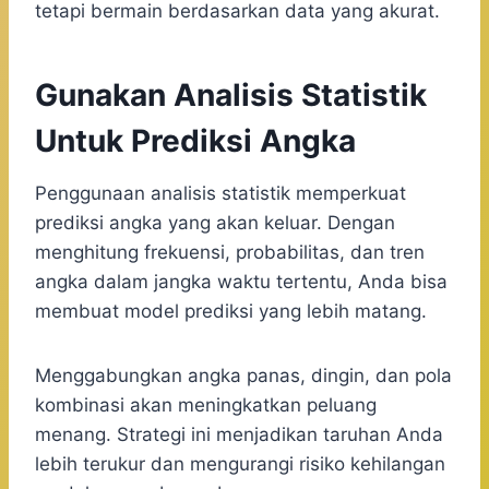
tetapi bermain berdasarkan data yang akurat.
Gunakan Analisis Statistik
Untuk Prediksi Angka
Penggunaan analisis statistik memperkuat
prediksi angka yang akan keluar. Dengan
menghitung frekuensi, probabilitas, dan tren
angka dalam jangka waktu tertentu, Anda bisa
membuat model prediksi yang lebih matang.
Menggabungkan angka panas, dingin, dan pola
kombinasi akan meningkatkan peluang
menang. Strategi ini menjadikan taruhan Anda
lebih terukur dan mengurangi risiko kehilangan