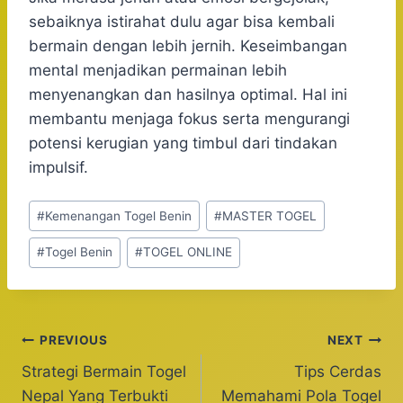
sebaiknya istirahat dulu agar bisa kembali
bermain dengan lebih jernih. Keseimbangan
mental menjadikan permainan lebih
menyenangkan dan hasilnya optimal. Hal ini
membantu menjaga fokus serta mengurangi
potensi kerugian yang timbul dari tindakan
impulsif.
Post
#
Kemenangan Togel Benin
#
MASTER TOGEL
Tags:
#
Togel Benin
#
TOGEL ONLINE
Post
PREVIOUS
NEXT
Strategi Bermain Togel
Tips Cerdas
navigation
Nepal Yang Terbukti
Memahami Pola Togel