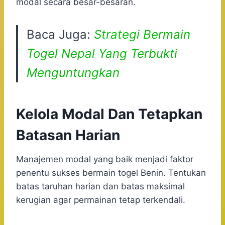
modal secara besar-besaran.
Baca Juga:
Strategi Bermain
Togel Nepal Yang Terbukti
Menguntungkan
Kelola Modal Dan Tetapkan
Batasan Harian
Manajemen modal yang baik menjadi faktor
penentu sukses bermain togel Benin. Tentukan
batas taruhan harian dan batas maksimal
kerugian agar permainan tetap terkendali.