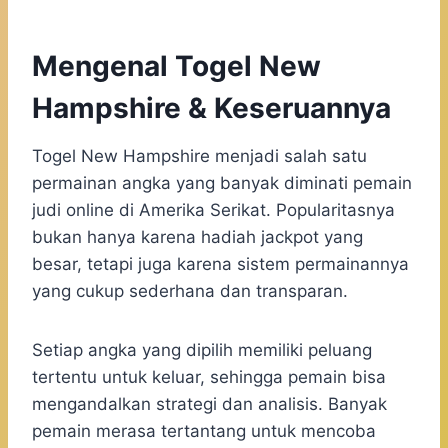
Mengenal Togel New
Hampshire & Keseruannya
Togel New Hampshire menjadi salah satu
permainan angka yang banyak diminati pemain
judi online di Amerika Serikat. Popularitasnya
bukan hanya karena hadiah jackpot yang
besar, tetapi juga karena sistem permainannya
yang cukup sederhana dan transparan.
Setiap angka yang dipilih memiliki peluang
tertentu untuk keluar, sehingga pemain bisa
mengandalkan strategi dan analisis. Banyak
pemain merasa tertantang untuk mencoba