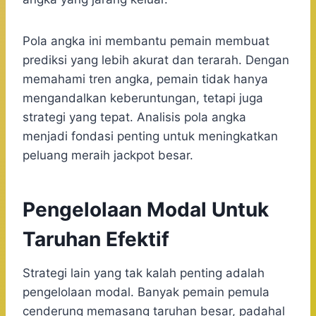
Pola angka ini membantu pemain membuat
prediksi yang lebih akurat dan terarah. Dengan
memahami tren angka, pemain tidak hanya
mengandalkan keberuntungan, tetapi juga
strategi yang tepat. Analisis pola angka
menjadi fondasi penting untuk meningkatkan
peluang meraih jackpot besar.
Pengelolaan Modal Untuk
Taruhan Efektif
Strategi lain yang tak kalah penting adalah
pengelolaan modal. Banyak pemain pemula
cenderung memasang taruhan besar, padahal