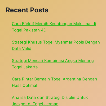
Recent Posts
Cara Efektif Meraih Keuntungan Maksimal di
Togel Pakistan 4D
Strategi Khusus Togel Myanmar Pools Dengan
Data Valid
Strategi Mencari Kombinasi Angka Menang
Togel Jakarta
Cara Pintar Bermain Togel Argentina Dengan
Hasil Optimal
Analisa Data dan Strategi Disiplin Untuk
Jackpot di Togel Jerman