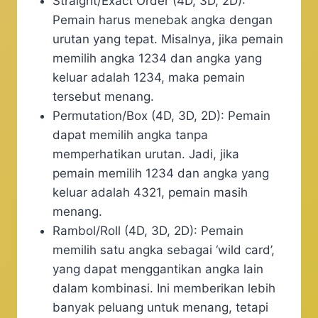
Straight/Exact Order (4D, 3D, 2D):
Pemain harus menebak angka dengan
urutan yang tepat. Misalnya, jika pemain
memilih angka 1234 dan angka yang
keluar adalah 1234, maka pemain
tersebut menang.
Permutation/Box (4D, 3D, 2D): Pemain
dapat memilih angka tanpa
memperhatikan urutan. Jadi, jika
pemain memilih 1234 dan angka yang
keluar adalah 4321, pemain masih
menang.
Rambol/Roll (4D, 3D, 2D): Pemain
memilih satu angka sebagai ‘wild card’,
yang dapat menggantikan angka lain
dalam kombinasi. Ini memberikan lebih
banyak peluang untuk menang, tetapi