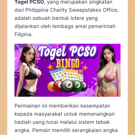
Togel PCSO
, yang merupakan singkatan
dari Philippine Charity Sweepstakes Office,
adalah sebuah bentuk lotere yang
dijalankan oleh lembaga amal pemerintah
Filipina.
Permainan ini memberikan kesempatan
kepada masyarakat untuk memenangkan
hadiah uang tunai melalui sistem tebak
angka. Pemain memilih serangkaian angka