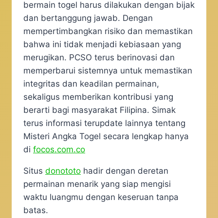
bermain togel harus dilakukan dengan bijak
dan bertanggung jawab. Dengan
mempertimbangkan risiko dan memastikan
bahwa ini tidak menjadi kebiasaan yang
merugikan. PCSO terus berinovasi dan
memperbarui sistemnya untuk memastikan
integritas dan keadilan permainan,
sekaligus memberikan kontribusi yang
berarti bagi masyarakat Filipina. Simak
terus informasi terupdate lainnya tentang
Misteri Angka Togel secara lengkap hanya
di
focos.com.co
Situs
donototo
hadir dengan deretan
permainan menarik yang siap mengisi
waktu luangmu dengan keseruan tanpa
batas.