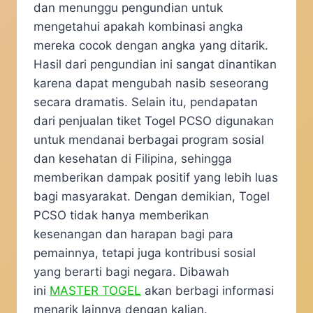
dan menunggu pengundian untuk
mengetahui apakah kombinasi angka
mereka cocok dengan angka yang ditarik.
Hasil dari pengundian ini sangat dinantikan
karena dapat mengubah nasib seseorang
secara dramatis. Selain itu, pendapatan
dari penjualan tiket Togel PCSO digunakan
untuk mendanai berbagai program sosial
dan kesehatan di Filipina, sehingga
memberikan dampak positif yang lebih luas
bagi masyarakat. Dengan demikian, Togel
PCSO tidak hanya memberikan
kesenangan dan harapan bagi para
pemainnya, tetapi juga kontribusi sosial
yang berarti bagi negara. Dibawah
ini
MASTER TOGEL
akan berbagi informasi
menarik lainnya dengan kalian.