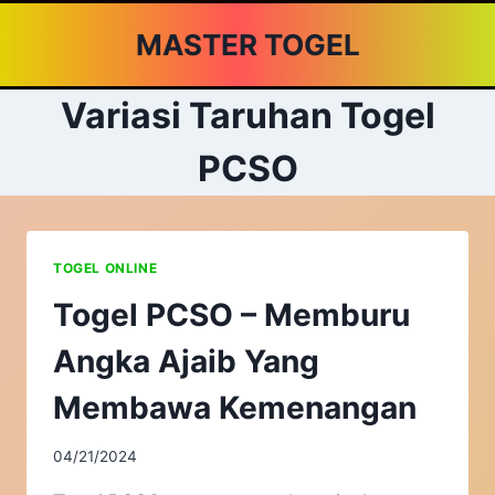
Skip
MASTER TOGEL
to
content
Variasi Taruhan Togel
PCSO
TOGEL ONLINE
Togel PCSO – Memburu
Angka Ajaib Yang
Membawa Kemenangan
04/21/2024