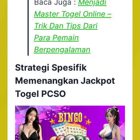
Baca Juga :
Menjadi
Master Togel Online –
Trik Dan Tips Dari
Para Pemain
Berpengalaman
Strategi Spesifik
Memenangkan Jackpot
Togel PCSO