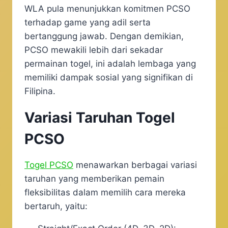
WLA pula menunjukkan komitmen PCSO
terhadap game yang adil serta
bertanggung jawab. Dengan demikian,
PCSO mewakili lebih dari sekadar
permainan togel, ini adalah lembaga yang
memiliki dampak sosial yang signifikan di
Filipina.
Variasi Taruhan Togel
PCSO
Togel PCSO
menawarkan berbagai variasi
taruhan yang memberikan pemain
fleksibilitas dalam memilih cara mereka
bertaruh, yaitu: