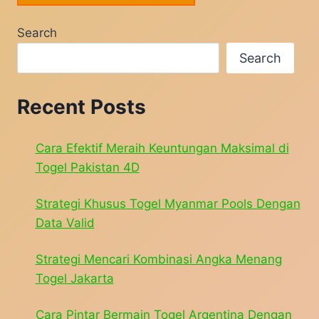
Search
Search
Recent Posts
Cara Efektif Meraih Keuntungan Maksimal di
Togel Pakistan 4D
Strategi Khusus Togel Myanmar Pools Dengan
Data Valid
Strategi Mencari Kombinasi Angka Menang
Togel Jakarta
Cara Pintar Bermain Togel Argentina Dengan