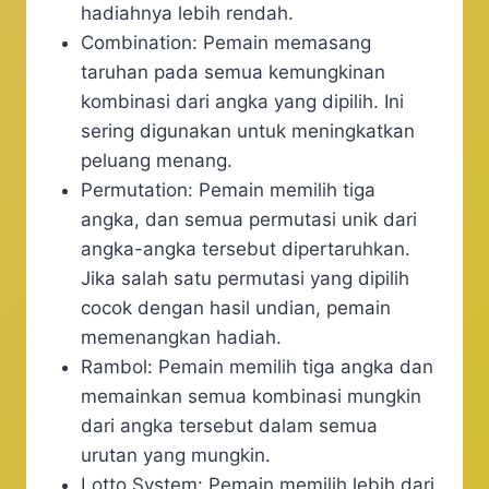
hadiahnya lebih rendah.
Combination: Pemain memasang
taruhan pada semua kemungkinan
kombinasi dari angka yang dipilih. Ini
sering digunakan untuk meningkatkan
peluang menang.
Permutation: Pemain memilih tiga
angka, dan semua permutasi unik dari
angka-angka tersebut dipertaruhkan.
Jika salah satu permutasi yang dipilih
cocok dengan hasil undian, pemain
memenangkan hadiah.
Rambol: Pemain memilih tiga angka dan
memainkan semua kombinasi mungkin
dari angka tersebut dalam semua
urutan yang mungkin.
Lotto System: Pemain memilih lebih dari