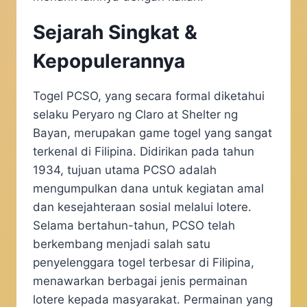
Sejarah Singkat &
Kepopulerannya
Togel PCSO, yang secara formal diketahui
selaku Peryaro ng Claro at Shelter ng
Bayan, merupakan game togel yang sangat
terkenal di Filipina. Didirikan pada tahun
1934, tujuan utama PCSO adalah
mengumpulkan dana untuk kegiatan amal
dan kesejahteraan sosial melalui lotere.
Selama bertahun-tahun, PCSO telah
berkembang menjadi salah satu
penyelenggara togel terbesar di Filipina,
menawarkan berbagai jenis permainan
lotere kepada masyarakat. Permainan yang