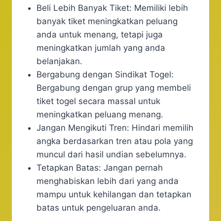
Beli Lebih Banyak Tiket: Memiliki lebih
banyak tiket meningkatkan peluang
anda untuk menang, tetapi juga
meningkatkan jumlah yang anda
belanjakan.
Bergabung dengan Sindikat Togel:
Bergabung dengan grup yang membeli
tiket togel secara massal untuk
meningkatkan peluang menang.
Jangan Mengikuti Tren: Hindari memilih
angka berdasarkan tren atau pola yang
muncul dari hasil undian sebelumnya.
Tetapkan Batas: Jangan pernah
menghabiskan lebih dari yang anda
mampu untuk kehilangan dan tetapkan
batas untuk pengeluaran anda.