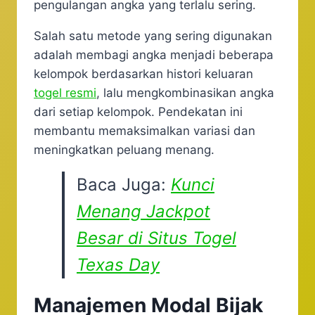
pengulangan angka yang terlalu sering.
Salah satu metode yang sering digunakan
adalah membagi angka menjadi beberapa
kelompok berdasarkan histori keluaran
togel resmi
, lalu mengkombinasikan angka
dari setiap kelompok. Pendekatan ini
membantu memaksimalkan variasi dan
meningkatkan peluang menang.
Baca Juga:
Kunci
Menang Jackpot
Besar di Situs Togel
Texas Day
Manajemen Modal Bijak