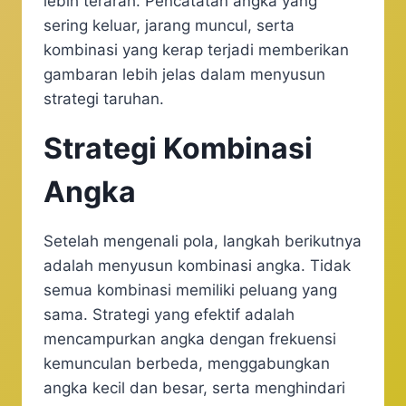
lebih terarah. Pencatatan angka yang
sering keluar, jarang muncul, serta
kombinasi yang kerap terjadi memberikan
gambaran lebih jelas dalam menyusun
strategi taruhan.
Strategi Kombinasi
Angka
Setelah mengenali pola, langkah berikutnya
adalah menyusun kombinasi angka. Tidak
semua kombinasi memiliki peluang yang
sama. Strategi yang efektif adalah
mencampurkan angka dengan frekuensi
kemunculan berbeda, menggabungkan
angka kecil dan besar, serta menghindari