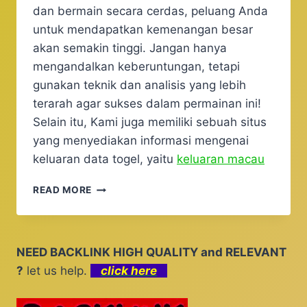
dan bermain secara cerdas, peluang Anda
untuk mendapatkan kemenangan besar
akan semakin tinggi. Jangan hanya
mengandalkan keberuntungan, tetapi
gunakan teknik dan analisis yang lebih
terarah agar sukses dalam permainan ini!
Selain itu, Kami juga memiliki sebuah situs
yang menyediakan informasi mengenai
keluaran data togel, yaitu
keluaran macau
TATACARA
READ MORE
BERMAIN
TOGEL
TUVALU
AGAR
NEED BACKLINK HIGH QUALITY and RELEVANT
RAIH
?
let us help.
click here
JACKPOT
MAKSIMAL