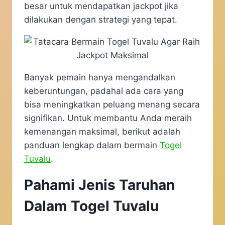
besar untuk mendapatkan jackpot jika
dilakukan dengan strategi yang tepat.
Banyak pemain hanya mengandalkan
keberuntungan, padahal ada cara yang
bisa meningkatkan peluang menang secara
signifikan. Untuk membantu Anda meraih
kemenangan maksimal, berikut adalah
panduan lengkap dalam bermain
Togel
Tuvalu
.
Pahami Jenis Taruhan
Dalam Togel Tuvalu