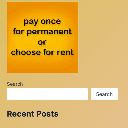
Search
Search
Recent Posts