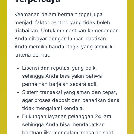
Keamanan dalam bermain togel juga
menjadi faktor penting yang tidak boleh
diabaikan. Untuk memastikan kemenangan
Anda dibayar dengan lancar, pastikan
Anda memilih bandar togel yang memiliki
kriteria berikut:
Lisensi dan reputasi yang baik,
sehingga Anda bisa yakin bahwa
permainan berjalan secara adil.
Sistem transaksi yang aman dan cepat,
agar proses deposit dan penarikan dana
tidak mengalami kendala.
Dukungan layanan pelanggan 24 jam,
sehingga Anda bisa mendapatkan
bantuan jika mengalami masalah saat