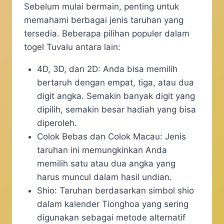
Sebelum mulai bermain, penting untuk
memahami berbagai jenis taruhan yang
tersedia. Beberapa pilihan populer dalam
togel Tuvalu antara lain:
4D, 3D, dan 2D: Anda bisa memilih
bertaruh dengan empat, tiga, atau dua
digit angka. Semakin banyak digit yang
dipilih, semakin besar hadiah yang bisa
diperoleh.
Colok Bebas dan Colok Macau: Jenis
taruhan ini memungkinkan Anda
memilih satu atau dua angka yang
harus muncul dalam hasil undian.
Shio: Taruhan berdasarkan simbol shio
dalam kalender Tionghoa yang sering
digunakan sebagai metode alternatif